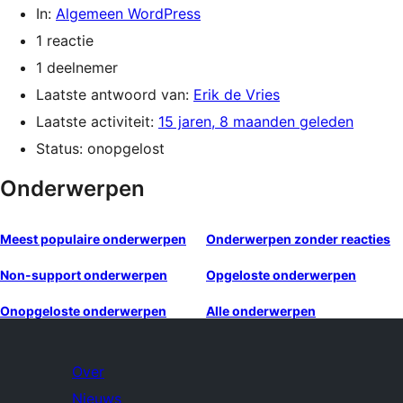
In:
Algemeen WordPress
1 reactie
1 deelnemer
Laatste antwoord van:
Erik de Vries
Laatste activiteit:
15 jaren, 8 maanden geleden
Status: onopgelost
Onderwerpen
Meest populaire onderwerpen
Onderwerpen zonder reacties
Non-support onderwerpen
Opgeloste onderwerpen
Onopgeloste onderwerpen
Alle onderwerpen
Over
Nieuws