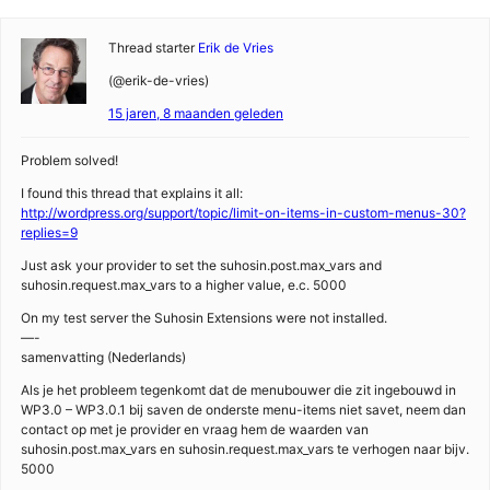
Thread starter
Erik de Vries
(@erik-de-vries)
15 jaren, 8 maanden geleden
Problem solved!
I found this thread that explains it all:
http://wordpress.org/support/topic/limit-on-items-in-custom-menus-30?
replies=9
Just ask your provider to set the suhosin.post.max_vars and
suhosin.request.max_vars to a higher value, e.c. 5000
On my test server the Suhosin Extensions were not installed.
—-
samenvatting (Nederlands)
Als je het probleem tegenkomt dat de menubouwer die zit ingebouwd in
WP3.0 – WP3.0.1 bij saven de onderste menu-items niet savet, neem dan
contact op met je provider en vraag hem de waarden van
suhosin.post.max_vars en suhosin.request.max_vars te verhogen naar bijv.
5000