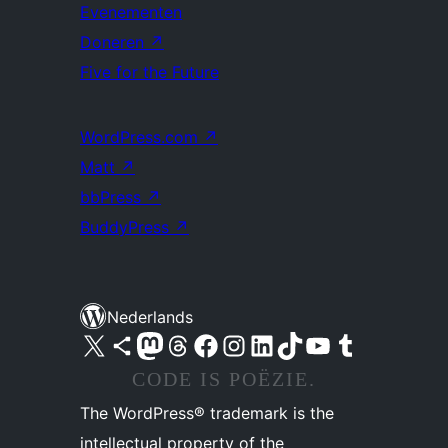
Evenementen
Doneren
↗
Five for the Future
WordPress.com
↗
Matt
↗
bbPress
↗
BuddyPress
↗
Nederlands
Bezoek ons X (voorheen Twitter) account
Bezoek ons Bluesky account
Bezoek ons Mastodon account
Bezoek ons Threads account
Onze Facebook pagina bezoeken
Bezoek ons Instagram account
Bezoek ons LinkedIn account
Bezoek ons TikTok account
Bezoek ons YouTube kanaal
Bezoek ons Tumblr account
CODE IS POËZIE.
The WordPress® trademark is the
intellectual property of the