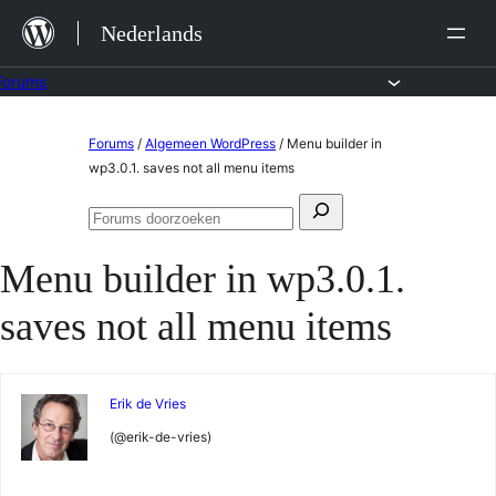
Ga
Nederlands
naar
de
Forums
inhoud
Ga
Forums
/
Algemeen WordPress
/
Menu builder in
naar
wp3.0.1. saves not all menu items
de
Zoeken
inhoud
Forums
naar:
doorzoeken
Menu builder in wp3.0.1.
saves not all menu items
Erik de Vries
(@erik-de-vries)