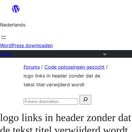
Ga
naar
Nederlands
de
inhoud
WordPress downloaden
Forums
Ga
Forums
/
Code oplossingen gezocht
/
naar
logo links in header zonder dat de
de
tekst titel verwijderd wordt
inhoud
Zoeken
Forums
naar:
doorzoeken
logo links in header zonder dat
de tekst titel verwijderd wordt