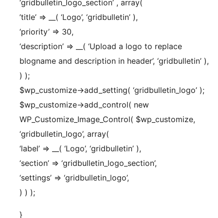
‘gridbulletin_logo_section’ , array(
’title’ => __( ‘Logo’, ‘gridbulletin’ ),
‘priority’ => 30,
‘description’ => __( ‘Upload a logo to replace
blogname and description in header’, ‘gridbulletin’ ),
) );
$wp_customize->add_setting( ‘gridbulletin_logo’ );
$wp_customize->add_control( new
WP_Customize_Image_Control( $wp_customize,
‘gridbulletin_logo’, array(
‘label’ => __( ‘Logo’, ‘gridbulletin’ ),
‘section’ => ‘gridbulletin_logo_section’,
‘settings’ => ‘gridbulletin_logo’,
) ) );
}