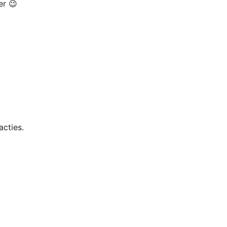
er 😉
acties.