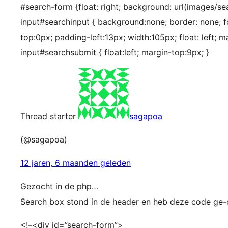
#search-form {float: right; background: url(images/se
input#searchinput { background:none; border: none; fon
top:0px; padding-left:13px; width:105px; float: left; ma
input#searchsubmit { float:left; margin-top:9px; }
Thread starter
sagapoa
(@sagapoa)
12 jaren, 6 maanden geleden
Gezocht in de php…
Search box stond in de header en heb deze code ge
<!–<div id=”search-form”>