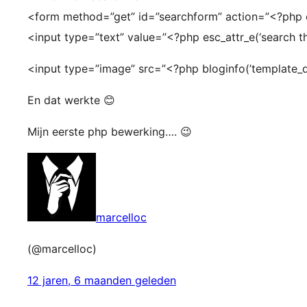
<form method=”get” id=”searchform” action=”<?php 
<input type=”text” value=”<?php esc_attr_e(‘search th
<input type=”image” src=”<?php bloginfo(’template_d
En dat werkte 😊
Mijn eerste php bewerking…. 😉
marcelloc
(@marcelloc)
12 jaren, 6 maanden geleden