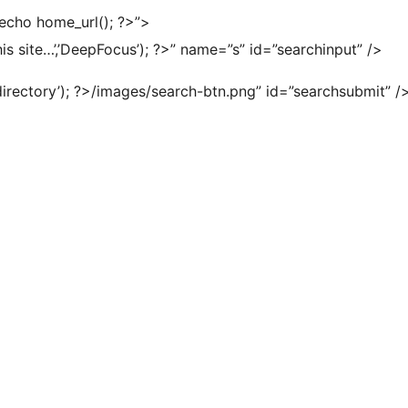
echo home_url(); ?>”>
is site…’,’DeepFocus’); ?>” name=”s” id=”searchinput” />
irectory’); ?>/images/search-btn.png” id=”searchsubmit” 