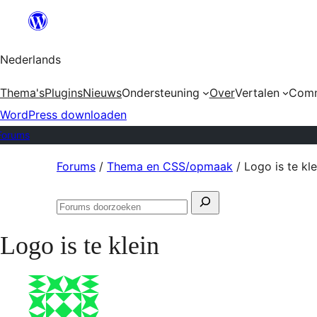
Ga
naar
Nederlands
de
inhoud
Thema's
Plugins
Nieuws
Ondersteuning
Over
Vertalen
Comm
WordPress downloaden
Forums
Ga
Forums
/
Thema en CSS/opmaak
/
Logo is te kle
naar
Zoeken
de
Forums
naar:
inhoud
doorzoeken
Logo is te klein