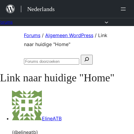
Ga
Nederlands
naar
de
Forums
inhoud
Ga
Forums
/
Algemeen WordPress
/
Link
naar
naar huidige "Home"
de
Zoeken
inhoud
Forums
naar:
doorzoeken
Link naar huidige "Home"
ElineATB
(@elineatb)