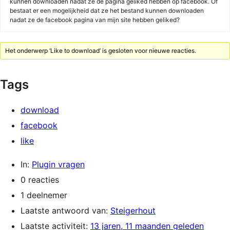
kunnen downloaden nadat ze de pagina geliked hebben op facebook. Of
bestaat er een mogelijkheid dat ze het bestand kunnen downloaden
nadat ze de facebook pagina van mijn site hebben geliked?
Het onderwerp ‘Like to download’ is gesloten voor nieuwe reacties.
Tags
download
facebook
like
In:
Plugin vragen
0 reacties
1 deelnemer
Laatste antwoord van:
Steigerhout
Laatste activiteit:
13 jaren, 11 maanden geleden