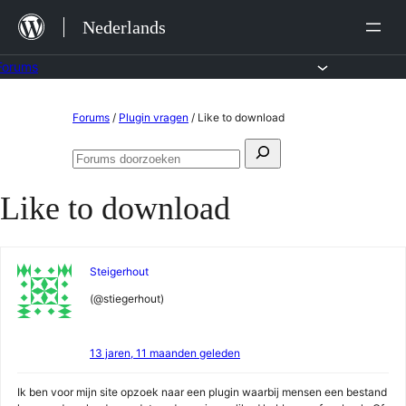
Ga
Nederlands
naar
de
Forums
inhoud
Ga
Forums
/
Plugin vragen
/
Like to download
naar
Zoeken
de
Forums
naar:
doorzoeken
inhoud
Like to download
Steigerhout
(@stiegerhout)
13 jaren, 11 maanden geleden
Ik ben voor mijn site opzoek naar een plugin waarbij mensen een bestand