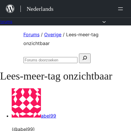
Ga
Nederlands
naar
de
Forums
inhoud
Ga
Forums
/
Overige
/
Lees-meer-tag
naar
onzichtbaar
de
Zoeken
inhoud
Forums
naar:
doorzoeken
Lees-meer-tag onzichtbaar
abel99
(@abel99)