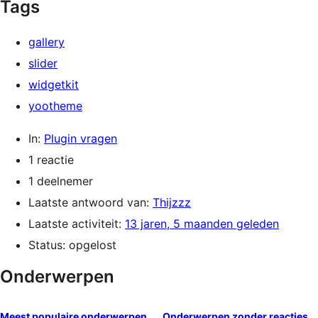
Tags
gallery
slider
widgetkit
yootheme
In:
Plugin vragen
1 reactie
1 deelnemer
Laatste antwoord van:
Thijzzz
Laatste activiteit:
13 jaren, 5 maanden geleden
Status: opgelost
Onderwerpen
Meest populaire onderwerpen
Onderwerpen zonder reacties