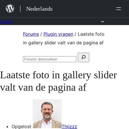
Ga
Nederlands
naar
de
Forums
inhoud
Ga
Forums
/
Plugin vragen
/
Laatste foto
naar
in gallery slider valt van de pagina af
de
Zoeken
inhoud
Forums
naar:
doorzoeken
Laatste foto in gallery slider
valt van de pagina af
Opgelost
Thijzzz