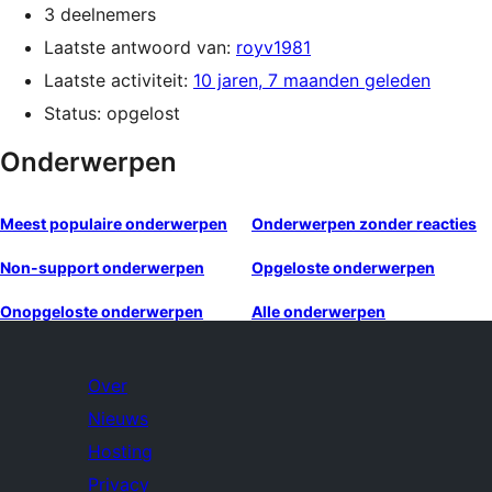
3 deelnemers
Laatste antwoord van:
royv1981
Laatste activiteit:
10 jaren, 7 maanden geleden
Status: opgelost
Onderwerpen
Meest populaire onderwerpen
Onderwerpen zonder reacties
Non-support onderwerpen
Opgeloste onderwerpen
Onopgeloste onderwerpen
Alle onderwerpen
Over
Nieuws
Hosting
Privacy