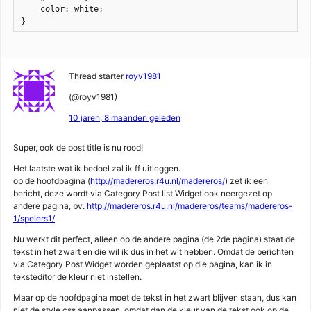
    color: white;

}
Thread starter
royv1981
(@royv1981)
10 jaren, 8 maanden geleden
Super, ook de post title is nu rood!
Het laatste wat ik bedoel zal ik ff uitleggen.
op de hoofdpagina (
http://madereros.r4u.nl/madereros/
) zet ik een
bericht, deze wordt via Category Post list Widget ook neergezet op
andere pagina, bv.
http://madereros.r4u.nl/madereros/teams/madereros-
1/spelers1/
.
Nu werkt dit perfect, alleen op de andere pagina (de 2de pagina) staat de
tekst in het zwart en die wil ik dus in het wit hebben. Omdat de berichten
via Category Post Widget worden geplaatst op die pagina, kan ik in
teksteditor de kleur niet instellen.
Maar op de hoofdpagina moet de tekst in het zwart blijven staan, dus kan
niet de style.css aanpassen, omdat dan de kleur van de tekst ook op de