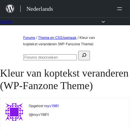
Ga
Nederlands
naar
de
Forums
inhoud
Ga
Forums
/
Thema en CSS/opmaak
/
Kleur van
naar
koptekst veranderen (WP-Fanzone Theme)
de
Zoeken
inhoud
Forums
naar:
doorzoeken
Kleur van koptekst veranderen
(WP-Fanzone Theme)
Opgelost
royv1981
(@royv1981)