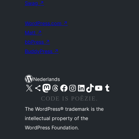
Swag
↗
WordPress.com
↗
Matt
↗
bbPress
↗
BuddyPress
↗
Nederlands
Bezoek ons X (voorheen Twitter) account
Bezoek ons Bluesky account
Bezoek ons Mastodon account
Bezoek ons Threads account
Onze Facebook pagina bezoeken
Bezoek ons Instagram account
Bezoek ons LinkedIn account
Bezoek ons TikTok account
Bezoek ons YouTube kanaal
Bezoek ons Tumblr account
CODE IS POËZIE.
The WordPress® trademark is the
intellectual property of the
WordPress Foundation.