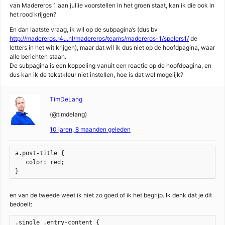
van Madereros 1 aan jullie voorstellen in het groen staat, kan ik die ook in
het rood krijgen?
En dan laatste vraag, ik wil op de subpagina’s (dus bv
http://madereros.r4u.nl/madereros/teams/madereros-1/spelers1/
de
letters in het wit krijgen), maar dat wil ik dus niet op de hoofdpagina, waar
alle berichten staan.
De subpagina is een koppeling vanuit een reactie op de hoofdpagina, en
dus kan ik de tekstkleur niet instellen, hoe is dat wel mogelijk?
TimDeLang
(@timdelang)
10 jaren, 8 maanden geleden
a.post-title {

   color: red;

}
en van de tweede weet ik niet zo goed of ik het begrijp. Ik denk dat je dit
bedoelt:
.single .entry-content {
