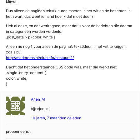
blijven.
Dus alleen de pagina’s tekstkleuren moeten in het wit en de berichten in
het zwart, dus weet iemand hoe ik dat moet doen?
Heb al deze, en dat werkt goed, maar dat is voor de berichten die daarna
in categorieën worden verdeeld.
.post_data > p {color: white }
Alleen nu nog 1 voor alleen de pagina’s tekstkleur in het wit te krijgen,
zoals bv.
http://madereros.nl/clubinfo/bestuur-2/
Dacht dat het onderstaande CSS code was, maar die werkt niet:
.single .entry-content {
color: white;
}
Arjen_M
(@arjen_m)
10 jaren, 7 maanden geleden
probeer eens :