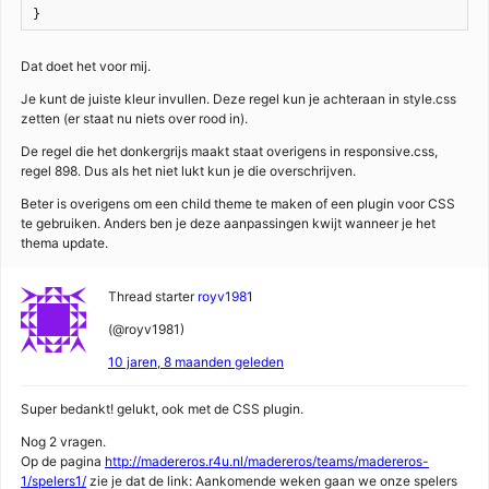
}
Dat doet het voor mij.
Je kunt de juiste kleur invullen. Deze regel kun je achteraan in style.css
zetten (er staat nu niets over rood in).
De regel die het donkergrijs maakt staat overigens in responsive.css,
regel 898. Dus als het niet lukt kun je die overschrijven.
Beter is overigens om een child theme te maken of een plugin voor CSS
te gebruiken. Anders ben je deze aanpassingen kwijt wanneer je het
thema update.
Thread starter
royv1981
(@royv1981)
10 jaren, 8 maanden geleden
Super bedankt! gelukt, ook met de CSS plugin.
Nog 2 vragen.
Op de pagina
http://madereros.r4u.nl/madereros/teams/madereros-
1/spelers1/
zie je dat de link: Aankomende weken gaan we onze spelers