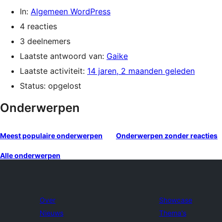
In:
Algemeen WordPress
4 reacties
3 deelnemers
Laatste antwoord van:
Gaike
Laatste activiteit:
14 jaren, 2 maanden geleden
Status: opgelost
Onderwerpen
Meest populaire onderwerpen
Onderwerpen zonder reacties
Alle onderwerpen
Over
Showcase
Nieuws
Thema's