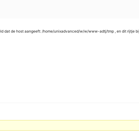
d dat de host aangeeft: /home/unixadvanced/w/w/www-adtj/tmp , en dit rijtje bij