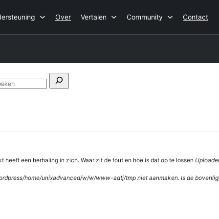
ersteuning
Over
Vertalen
Community
Contact
Forums
doorzoeken
 heeft een herhaling in zich. Waar zit de fout en hoe is dat op te lossen
Uploaden
ress/home/unixadvanced/w/w/www-adtj/tmp niet aanmaken. Is de bovenligge