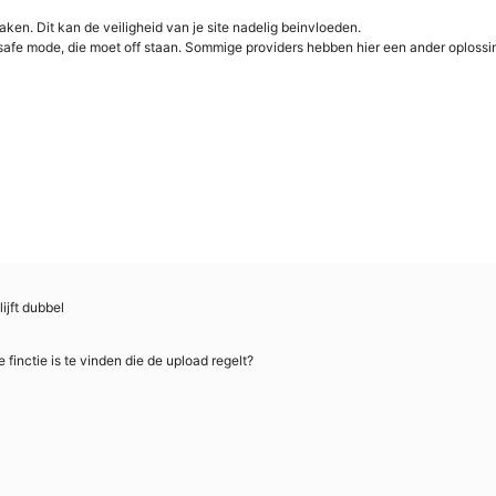
ken. Dit kan de veiligheid van je site nadelig beinvloeden.
safe mode, die moet off staan. Sommige providers hebben hier een ander oplossin
ijft dubbel
finctie is te vinden die de upload regelt?