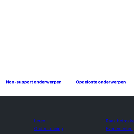
Non-support onderwerpen
Opgeloste onderwerpen
Leren
Raak betrokk
Ondersteuning
Evenementen