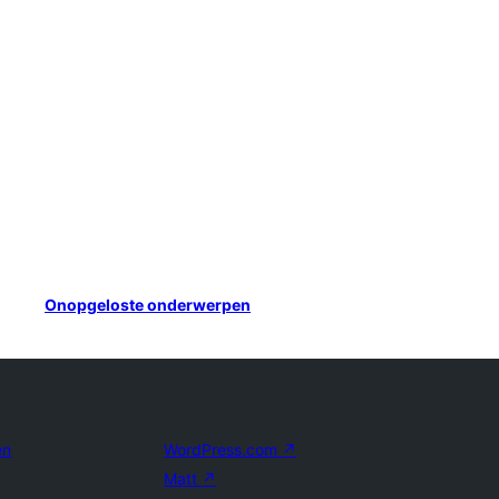
Onopgeloste onderwerpen
en
WordPress.com
↗
Matt
↗