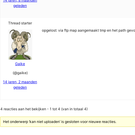
14 jaren, 8 maanden
geleden
Thread starter
opgelost: via ftp map aangemaakt tmp en het path gevol
Gaike
(@gaike)
14 jaren, 2 maanden
geleden
4 reacties aan het bekijken - 1 tot 4 (van in totaal 4)
Het onderwerp ‘kan niet uploaden’ is gesloten voor nieuwe reacties.