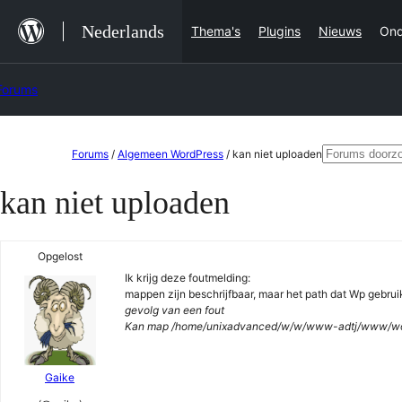
Ga
Nederlands
Thema's
Plugins
Nieuws
Ond
naar
de
Forums
inhoud
Ga
Zoeken
Forums
/
Algemeen WordPress
/
kan niet uploaden
naar
naar:
kan niet uploaden
de
inhoud
Opgelost
Ik krijg deze foutmelding:
mappen zijn beschrijfbaar, maar het path dat Wp gebruikt
gevolg van een fout
Kan map /home/unixadvanced/w/w/www-adtj/www/wordp
Gaike