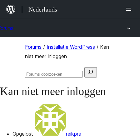
Ga
Nederlands
naar
de
Forums
inhoud
Ga
Forums
/
Installatie WordPress
/
Kan
naar
niet meer inloggen
de
Zoeken
inhoud
Forums
naar:
doorzoeken
Kan niet meer inloggen
Opgelost
reikpra