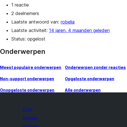
1 reactie
2 deelnemers
Laatste antwoord van:
robelia
Laatste activiteit:
14 jaren, 4 maanden geleden
Status: opgelost
Onderwerpen
Meest populaire onderwerpen
Onderwerpen zonder reacties
Non-support onderwerpen
Opgeloste onderwerpen
Onopgeloste onderwerpen
Alle onderwerpen
Over
Nieuws
Hosting