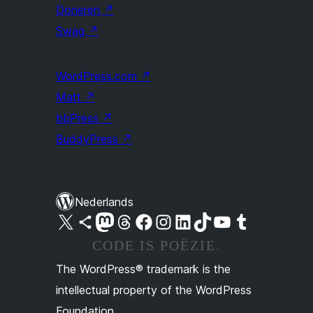
Doneren
↗
Swag
↗
WordPress.com
↗
Matt
↗
bbPress
↗
BuddyPress
↗
Nederlands
Bezoek ons X (voorheen Twitter) account
Bezoek ons Bluesky account
Bezoek ons Mastodon account
Bezoek ons Threads account
Onze Facebook pagina bezoeken
Bezoek ons Instagram account
Bezoek ons LinkedIn account
Bezoek ons TikTok account
Bezoek ons YouTube kanaal
Bezoek ons Tumblr account
CODE IS POËZIE.
The WordPress® trademark is the
intellectual property of the WordPress
Foundation.