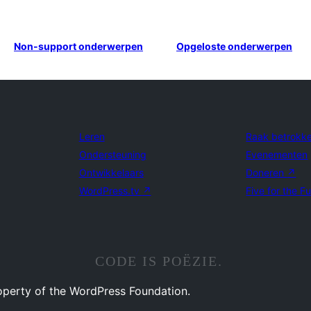
Non-support onderwerpen
Opgeloste onderwerpen
Leren
Raak betrokk
Ondersteuning
Evenementen
Ontwikkelaars
Doneren
↗
WordPress.tv
↗
Five for the F
CODE IS POËZIE.
operty of the WordPress Foundation.