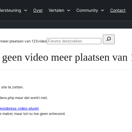
ersteuning
Over
Vertalen
Community
Contact
Zoeken
 meer plaatsen van 123video
Forums
naar:
doorzoeken
 geen video meer plaatsen van
site te zetten.
deos.php maar dat werkt niet.
/wordpress-video-plugin
de maker, maar tot nu toe geen antwoord.