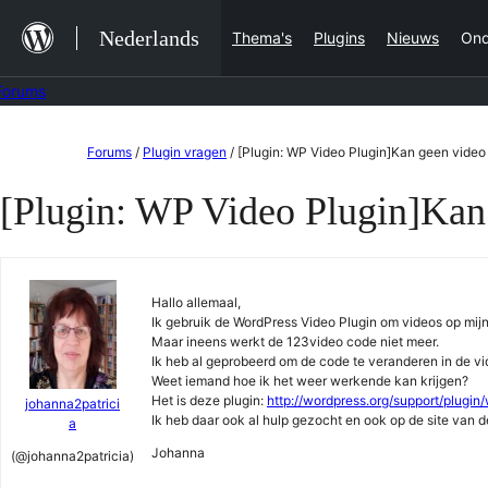
Ga
Nederlands
Thema's
Plugins
Nieuws
Ond
naar
de
Forums
inhoud
Ga
Forums
/
Plugin vragen
/
[Plugin: WP Video Plugin]Kan geen video
naar
[Plugin: WP Video Plugin]Kan
de
inhoud
Hallo allemaal,
Ik gebruik de WordPress Video Plugin om videos op mijn 
Maar ineens werkt de 123video code niet meer.
Ik heb al geprobeerd om de code te veranderen in de vi
Weet iemand hoe ik het weer werkende kan krijgen?
Het is deze plugin:
http://wordpress.org/support/plugin
johanna2patrici
Ik heb daar ook al hulp gezocht en ook op de site van 
a
Johanna
(@johanna2patricia)