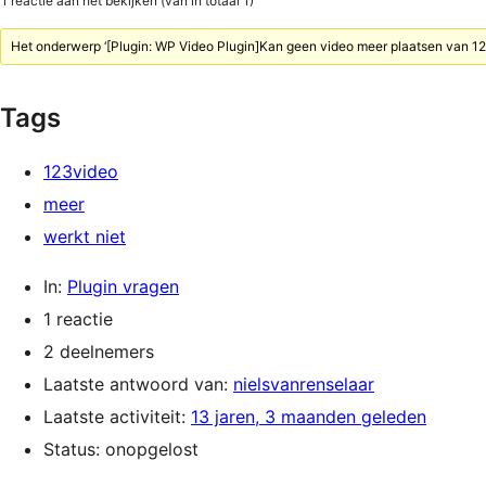
1 reactie aan het bekijken (van in totaal 1)
Het onderwerp ‘[Plugin: WP Video Plugin]Kan geen video meer plaatsen van 123
Tags
123video
meer
werkt niet
In:
Plugin vragen
1 reactie
2 deelnemers
Laatste antwoord van:
nielsvanrenselaar
Laatste activiteit:
13 jaren, 3 maanden geleden
Status: onopgelost