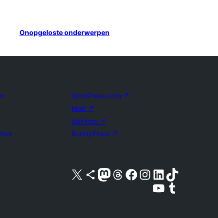
Onopgeloste onderwerpen
en
WordPress.com
↗
Matt
↗
bbPress
↗
uture
BuddyPress
↗
Bezoek ons X (voorheen Twitter) account
Bezoek ons Bluesky account
Bezoek ons Mastodon account
Bezoek ons Threads account
Onze Facebook pagina bezoeken
Bezoek ons Instagram account
Bezoek ons LinkedIn account
Bezoek ons TikTok account
Bezoek ons YouTube kanaal
Bezoek ons Tumblr account