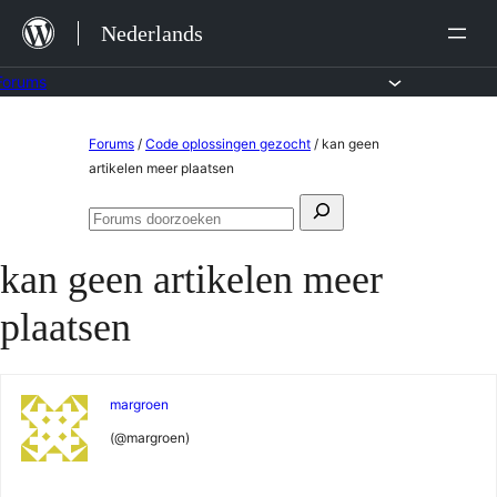
Ga
Nederlands
naar
de
Forums
inhoud
Ga
Forums
/
Code oplossingen gezocht
/
kan geen
naar
artikelen meer plaatsen
de
Zoeken
inhoud
Forums
naar:
doorzoeken
kan geen artikelen meer
plaatsen
margroen
(@margroen)