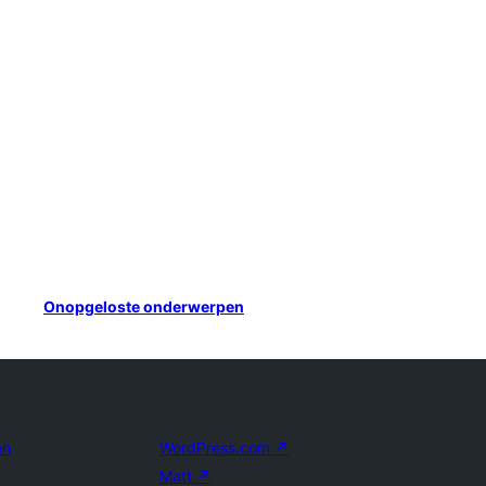
Onopgeloste onderwerpen
en
WordPress.com
↗
Matt
↗