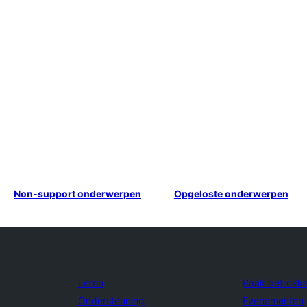
Non-support onderwerpen
Opgeloste onderwerpen
Leren
Raak betrokk
Ondersteuning
Evenementen