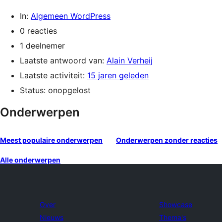
In:
Algemeen WordPress
0 reacties
1 deelnemer
Laatste antwoord van:
Alain Verheij
Laatste activiteit:
15 jaren geleden
Status: onopgelost
Onderwerpen
Meest populaire onderwerpen
Onderwerpen zonder reacties
Alle onderwerpen
Over
Showcase
Nieuws
Thema's