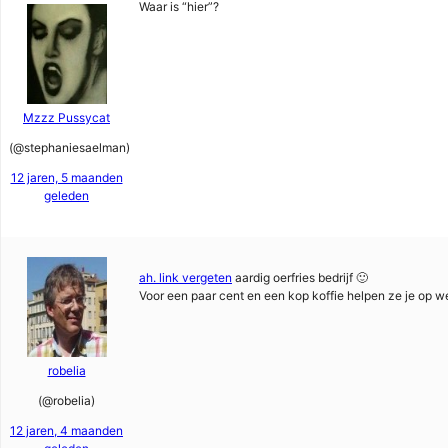
Waar is “hier”?
Mzzz Pussycat
(@stephaniesaelman)
12 jaren, 5 maanden
geleden
ah. link vergeten
aardig oerfries bedrijf 🙂
Voor een paar cent en een kop koffie helpen ze je op w
robelia
(@robelia)
12 jaren, 4 maanden