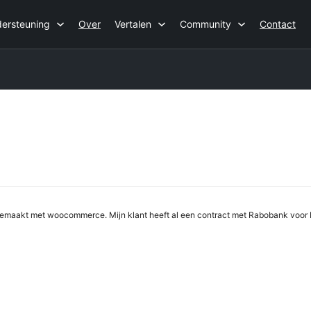
ersteuning
Over
Vertalen
Community
Contact
ums
zoeken
emaakt met woocommerce. Mijn klant heeft al een contract met Rabobank voor Id