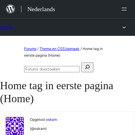
Ga
Nederlands
naar
de
Forums
inhoud
Ga
Forums
/
Thema en CSS/opmaak
/
Home tag in
naar
eerste pagina (Home)
de
Zoeken
inhoud
Forums
naar:
doorzoeken
Home tag in eerste pagina
(Home)
Opgelost
oskam
(@oskam)