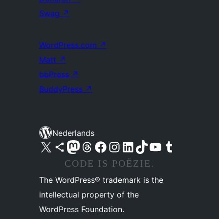
Swag
↗
WordPress.com
↗
Matt
↗
bbPress
↗
BuddyPress
↗
Nederlands
Bezoek ons X (voorheen Twitter) account
Bezoek ons Bluesky account
Bezoek ons Mastodon account
Bezoek ons Threads account
Onze Facebook pagina bezoeken
Bezoek ons Instagram account
Bezoek ons LinkedIn account
Bezoek ons TikTok account
Bezoek ons YouTube kanaal
Bezoek ons Tumblr account
CODE IS POËZIE.
The WordPress® trademark is the
intellectual property of the
WordPress Foundation.