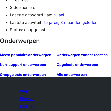
2 reacties
3 deelnemers
Laatste antwoord van:
nivanl
Laatste activiteit:
15 jaren, 8 maanden geleden
Status: onopgelost
Onderwerpen
Meest populaire onderwerpen
Onderwerpen zonder reacties
Non-support onderwerpen
Opgeloste onderwerpen
Onopgeloste onderwerpen
Alle onderwerpen
Over
Nieuws
Hosting