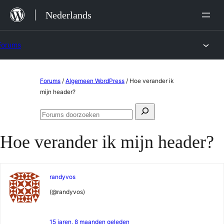
Ga
Nederlands
naar
de
Forums
inhoud
Ga
Forums
/
Algemeen WordPress
/
Hoe verander ik
naar
mijn header?
de
Zoeken
inhoud
Forums
naar:
doorzoeken
Hoe verander ik mijn header?
randyvos
(@randyvos)
15 jaren, 8 maanden geleden