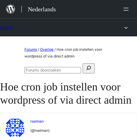
Ga
Nederlands
naar
de
Forums
inhoud
Ga
Forums
/
Overige
/
Hoe cron job instellen voor
naar
wordpress of via direct admin
de
Zoeken
inhoud
Forums
naar:
doorzoeken
Hoe cron job instellen voor
wordpress of via direct admin
rselman
(@rselman)