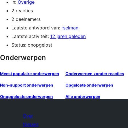
In:
Overige
2 reacties
2 deelnemers
Laatste antwoord van:
rselman
Laatste activiteit:
12 jaren geleden
Status: onopgelost
Onderwerpen
Meest populaire onderwerpen
Onderwerpen zonder reacties
Non-support onderwerpen
Opgeloste onderwerpen
Onopgeloste onderwerpen
Alle onderwerpen
Over
Nieuws