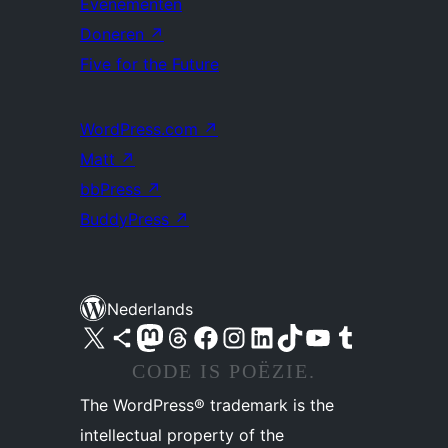
Evenementen
Doneren
↗
Five for the Future
WordPress.com
↗
Matt
↗
bbPress
↗
BuddyPress
↗
Nederlands
Bezoek ons X (voorheen Twitter) account
Bezoek ons Bluesky account
Bezoek ons Mastodon account
Bezoek ons Threads account
Onze Facebook pagina bezoeken
Bezoek ons Instagram account
Bezoek ons LinkedIn account
Bezoek ons TikTok account
Bezoek ons YouTube kanaal
Bezoek ons Tumblr account
CODE IS POËZIE.
The WordPress® trademark is the
intellectual property of the