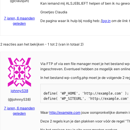
(@clausjuh)
Kan iemand mij ALSJEBLIEFT helpen of ben ik nu gewoon 
Groetjes Claudia
7 jaren, 6 maanden
De pagina waar ik hulp bij nodig heb:
[
log in
om de link t
geleden
2 reacties aan het bekijken - 1 tot 2 (van in totaal 2)
Via FTP of via een file manager moet je het bestand w
ingeschreven. Eventueel hebben ze mogelijk een online 
In het bestand wp-config.php moet je de volgende 2 re
johnny538
define( 'WP_HOME', 'http://example.com' );

(@johnny538)
7 jaren, 6 maanden
Waar
http://example.com
jouw oorspronkelijke domein i
geleden
Deze 2 regels kun je dan plakken voor vóór de regel “That
Na het opslaan zou je site weer moeten werken.