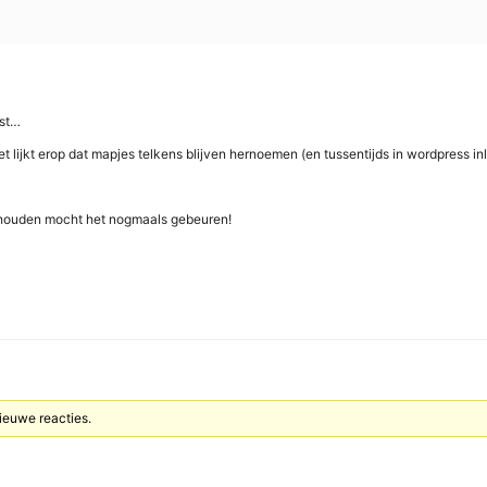
est…
 het lijkt erop dat mapjes telkens blijven hernoemen (en tussentijds in wordpress i
onthouden mocht het nogmaals gebeuren!
nieuwe reacties.