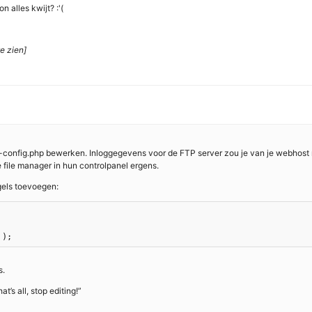
alles kwijt? :'(
e zien]
p-config.php bewerken. Inloggegevens voor de FTP server zou je van je webhost
file manager in hun controlpanel ergens.
gels toevoegen:
s.
’s all, stop editing!”