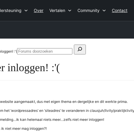
ersteuning
Over
Vertalen
Community
Contact
Zoeken
loggen! :'(
Forums
naar:
doorzoeken
r inloggen! :'(
website aangemaakt, dus met eigen thema en dergelijke en dit werkte prima.
om het ‘wordpressadres’ en ‘siteadres’ te veranderen in clausjuh/livity/praktijklivity
utmelding…ik kan helemaal niets meer…zelfs niet meer inloggen!
s ik niet meer mag inloggen?!