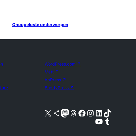
Onopgeloste onderwerpen
en
WordPress.com
↗
Matt
↗
bbPress
↗
uture
BuddyPress
↗
Bezoek ons X (voorheen Twitter) account
Bezoek ons Bluesky account
Bezoek ons Mastodon account
Bezoek ons Threads account
Onze Facebook pagina bezoeken
Bezoek ons Instagram account
Bezoek ons LinkedIn account
Bezoek ons TikTok account
Bezoek ons YouTube kanaal
Bezoek ons Tumblr account