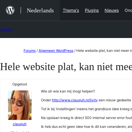
Ga
Nederlands
Thema's
Plugins
Nieuws
Ond
naar
de
Forums
inhoud
Ga
Forums
/
Algemeen WordPress
/
Hele website plat, kan niet meer in
naar
Hele website plat, kan niet mee
de
inhoud
Opgelost
Wie oh wie kan mij (nog) helpen?
Onder
http://www.clausjuh.nl/livity
een nieuw gedeelte 
Tot ik bij ‘instellingen’ ineens het grandioze idee kreeg 
Na opslaan kreeg ik direct 500 internal server error fo
clausjuh
Ik heb dus echt geen idee hoe ik dit kan veranderen, al