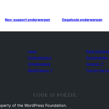
Non-support onderwerpen
Opgeloste onderwerpen
Leren
Raak betrokk
Ondersteuning
Evenementen
Ontwikkelaars
Doneren
↗
WordPress.tv
↗
Five for the F
CODE IS POËZIE.
operty of the WordPress Foundation.