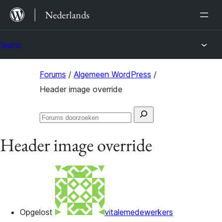
Ga
Nederlands
naar
de
Forums
inhoud
Ga
Forums
/
Algemeen WordPress
/
naar
Header image override
de
Zoeken
inhoud
Forums
naar:
doorzoeken
Header image override
Opgelost
vitalemedewerkers