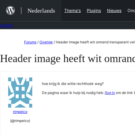
Ga
Nederlands
Thema's
Plugins
Nieuws
Ond
naar
de
Forums
inhoud
Ga
Forums
/
Overige
/
Header image heeft wit omrand transparant ve
naar
Header image heeft wit omrand
de
inhoud
hoe krijg ik die witte rechthoek weg?
De pagina waar ik hulp bij nodig heb:
[
log in
om de link t
rimpelco
(@rimpelco)