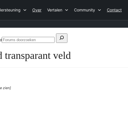
ersteuning
Over
Vertalen
Community
Contact
Zoeken
ld
Forums
naar:
doorzoeken
 transparant veld
e zien]