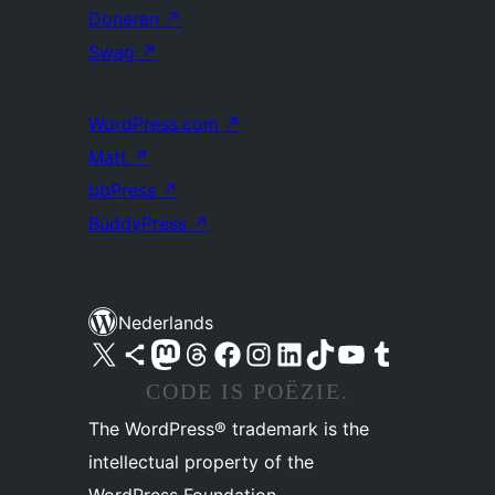
Doneren
↗
Swag
↗
WordPress.com
↗
Matt
↗
bbPress
↗
BuddyPress
↗
Nederlands
Bezoek ons X (voorheen Twitter) account
Bezoek ons Bluesky account
Bezoek ons Mastodon account
Bezoek ons Threads account
Onze Facebook pagina bezoeken
Bezoek ons Instagram account
Bezoek ons LinkedIn account
Bezoek ons TikTok account
Bezoek ons YouTube kanaal
Bezoek ons Tumblr account
CODE IS POËZIE.
The WordPress® trademark is the
intellectual property of the