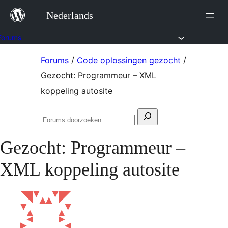
Ga
Nederlands
naar
de
Forums
inhoud
Ga
Forums
/
Code oplossingen gezocht
/
naar
Gezocht: Programmeur – XML
de
koppeling autosite
inhoud
Zoeken
Forums
naar:
doorzoeken
Gezocht: Programmeur –
XML koppeling autosite