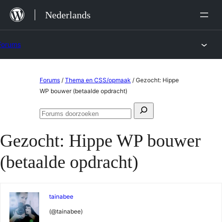
Ga
Nederlands
naar
de
Forums
inhoud
Ga
Forums
/
Thema en CSS/opmaak
/
Gezocht: Hippe
naar
WP bouwer (betaalde opdracht)
de
Zoeken
inhoud
Forums
naar:
doorzoeken
Gezocht: Hippe WP bouwer
(betaalde opdracht)
tainabee
(@tainabee)