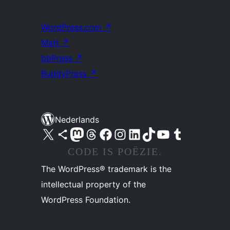
WordPress.com
↗
Matt
↗
bbPress
↗
BuddyPress
↗
Nederlands
Bezoek ons X (voorheen Twitter) account
Bezoek ons Bluesky account
Bezoek ons Mastodon account
Bezoek ons Threads account
Onze Facebook pagina bezoeken
Bezoek ons Instagram account
Bezoek ons LinkedIn account
Bezoek ons TikTok account
Bezoek ons YouTube kanaal
Bezoek ons Tumblr account
CODE IS POËZIE.
The WordPress® trademark is the
intellectual property of the
WordPress Foundation.