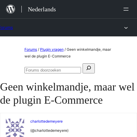
Ga
Nederlands
naar
de
Forums
inhoud
Ga
Forums
/
Plugin vragen
/
Geen winkelmandje, maar
naar
wel de plugin E-Commerce
de
Zoeken
inhoud
Forums
naar:
doorzoeken
Geen winkelmandje, maar wel
de plugin E-Commerce
charlottedemeyere
(@charlottedemeyere)