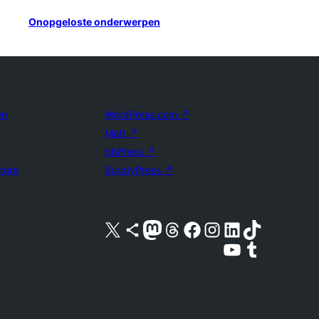
Onopgeloste onderwerpen
en
WordPress.com
↗
Matt
↗
bbPress
↗
uture
BuddyPress
↗
Bezoek ons X (voorheen Twitter) account
Bezoek ons Bluesky account
Bezoek ons Mastodon account
Bezoek ons Threads account
Onze Facebook pagina bezoeken
Bezoek ons Instagram account
Bezoek ons LinkedIn account
Bezoek ons TikTok account
Bezoek ons YouTube kanaal
Bezoek ons Tumblr account