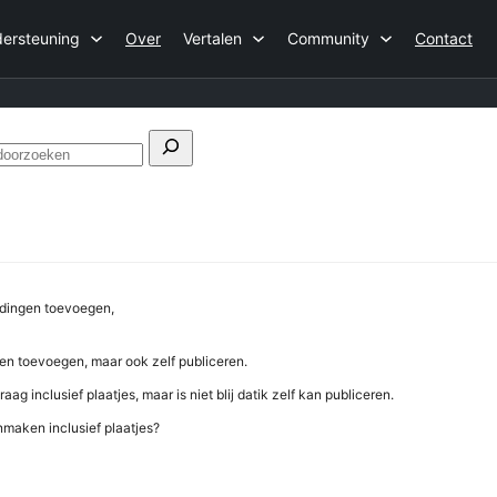
ersteuning
Over
Vertalen
Community
Contact
Forums
doorzoeken
eldingen toevoegen,
gen toevoegen, maar ook zelf publiceren.
ag inclusief plaatjes, maar is niet blij datik zelf kan publiceren.
anmaken inclusief plaatjes?