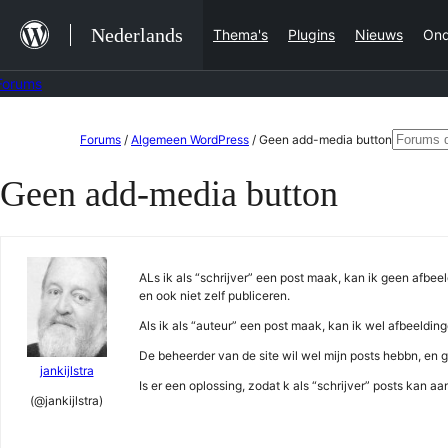
Ga
Nederlands
Thema's
Plugins
Nieuws
Ond
naar
de
Forums
inhoud
Ga
Zoeken
Forums
/
Algemeen WordPress
/
Geen add-media button
naar
naar:
Geen add-media button
de
inhoud
ALs ik als “schrijver” een post maak, kan ik geen afbe
en ook niet zelf publiceren.
Als ik als “auteur” een post maak, kan ik wel afbeeldin
De beheerder van de site wil wel mijn posts hebbn, en gra
jankijlstra
Is er een oplossing, zodat k als “schrijver” posts kan a
(@jankijlstra)