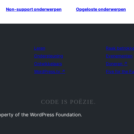
Non-support onderwerpen
Opgeloste onderwerpen
Leren
Raak betrokk
Ondersteuning
Evenementen
Ontwikkelaars
Doneren
↗
WordPress.tv
↗
Five for the F
CODE IS POËZIE.
operty of the WordPress Foundation.