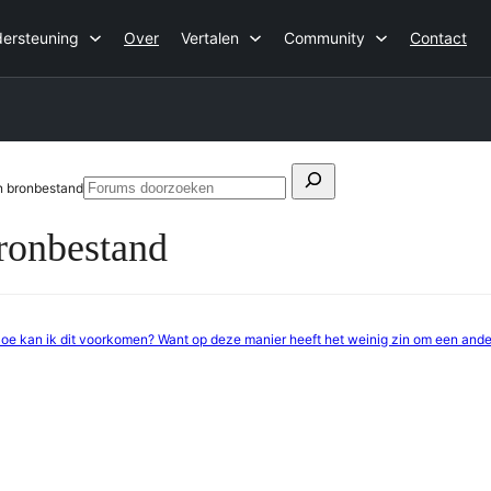
ersteuning
Over
Vertalen
Community
Contact
Zoeken
n bronbestand
Forums
naar:
doorzoeken
ronbestand
Hoe kan ik dit voorkomen? Want op deze manier heeft het weinig zin om een and