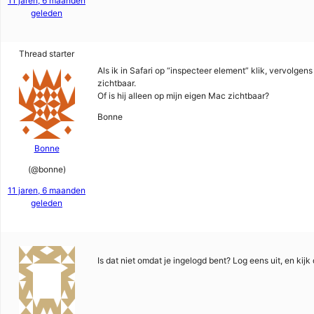
11 jaren, 6 maanden
geleden
Thread starter
Als ik in Safari op “inspecteer element” klik, vervolgens
zichtbaar.
Of is hij alleen op mijn eigen Mac zichtbaar?
Bonne
Bonne
(@bonne)
11 jaren, 6 maanden
geleden
Is dat niet omdat je ingelogd bent? Log eens uit, en kij