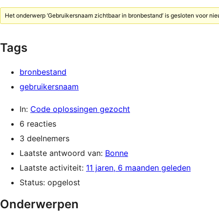
Het onderwerp ‘Gebruikersnaam zichtbaar in bronbestand’ is gesloten voor nie
Tags
bronbestand
gebruikersnaam
In:
Code oplossingen gezocht
6 reacties
3 deelnemers
Laatste antwoord van:
Bonne
Laatste activiteit:
11 jaren, 6 maanden geleden
Status: opgelost
Onderwerpen