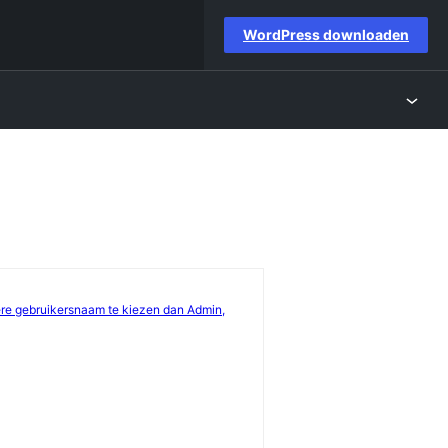
WordPress downloaden
ere gebruikersnaam te kiezen dan Admin,