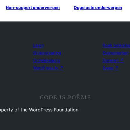
Non-support onderwerpen
Opgeloste onderwerpen
Leren
Raak betrokk
Ondersteuning
Evenementen
Ontwikkelaars
Doneren
↗
WordPress.tv
↗
Swag
↗
CODE IS POËZIE.
operty of the WordPress Foundation.