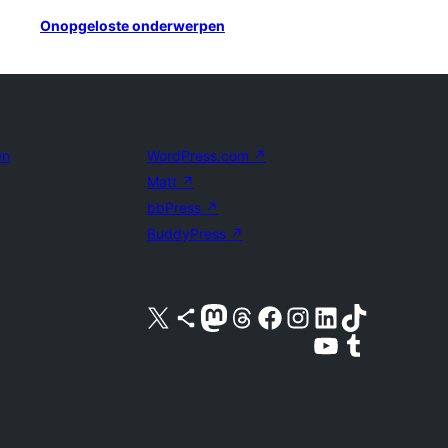
Onopgeloste onderwerpen
en
WordPress.com
↗
Matt
↗
bbPress
↗
BuddyPress
↗
Bezoek ons X (voorheen Twitter) account
Bezoek ons Bluesky account
Bezoek ons Mastodon account
Bezoek ons Threads account
Onze Facebook pagina bezoeken
Bezoek ons Instagram account
Bezoek ons LinkedIn account
Bezoek ons TikTok account
Bezoek ons YouTube kanaal
Bezoek ons Tumblr account