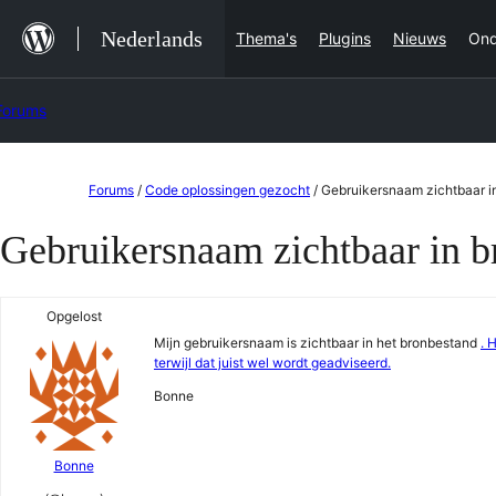
Ga
Nederlands
Thema's
Plugins
Nieuws
Ond
naar
de
Forums
inhoud
Ga
Forums
/
Code oplossingen gezocht
/
Gebruikersnaam zichtbaar i
naar
Gebruikersnaam zichtbaar in b
de
inhoud
Opgelost
Mijn gebruikersnaam is zichtbaar in het bronbestand
. 
terwijl dat juist wel wordt geadviseerd.
Bonne
Bonne