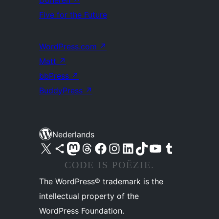
Doneren
↗
Five for the Future
WordPress.com
↗
Matt
↗
bbPress
↗
BuddyPress
↗
Nederlands
Bezoek ons X (voorheen Twitter) account
Bezoek ons Bluesky account
Bezoek ons Mastodon account
Bezoek ons Threads account
Onze Facebook pagina bezoeken
Bezoek ons Instagram account
Bezoek ons LinkedIn account
Bezoek ons TikTok account
Bezoek ons YouTube kanaal
Bezoek ons Tumblr account
CODE IS POËZIE.
The WordPress® trademark is the
intellectual property of the
WordPress Foundation.