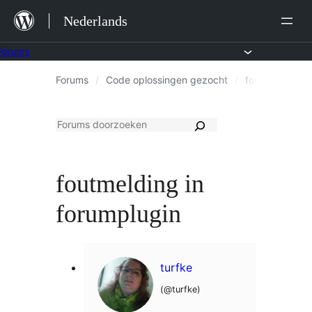
Ga
Nederlands
naar
de
Forums
Ga
inhoud
Forums
/
Code oplossingen gezocht
/
foutmelding in
naar
de
inhoud
foutmelding in
forumplugin
turfke
(@turfke)