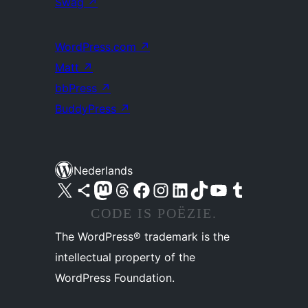
Swag
↗
WordPress.com
↗
Matt
↗
bbPress
↗
BuddyPress
↗
Nederlands
Bezoek ons X (voorheen Twitter) account
Bezoek ons Bluesky account
Bezoek ons Mastodon account
Bezoek ons Threads account
Onze Facebook pagina bezoeken
Bezoek ons Instagram account
Bezoek ons LinkedIn account
Bezoek ons TikTok account
Bezoek ons YouTube kanaal
Bezoek ons Tumblr account
CODE IS POËZIE.
The WordPress® trademark is the
intellectual property of the
WordPress Foundation.