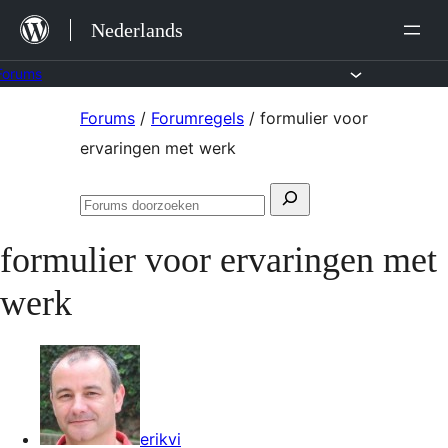
Ga
Nederlands
naar
de
Forums
inhoud
Ga
Forums
/
Forumregels
/
formulier voor
naar
ervaringen met werk
de
Zoeken
inhoud
Forums
naar:
doorzoeken
formulier voor ervaringen met
werk
erikvi