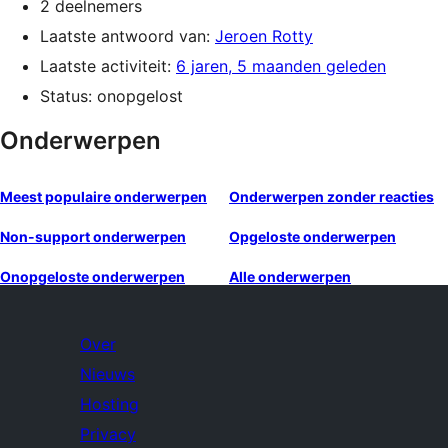
2 deelnemers
Laatste antwoord van:
Jeroen Rotty
Laatste activiteit:
6 jaren, 5 maanden geleden
Status: onopgelost
Onderwerpen
Meest populaire onderwerpen
Onderwerpen zonder reacties
Non-support onderwerpen
Opgeloste onderwerpen
Onopgeloste onderwerpen
Alle onderwerpen
Over
Nieuws
Hosting
Privacy