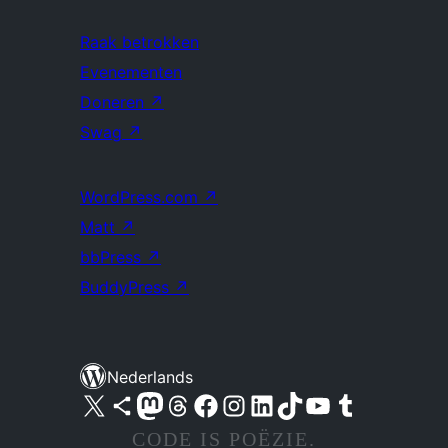
Raak betrokken
Evenementen
Doneren
↗
Swag
↗
WordPress.com
↗
Matt
↗
bbPress
↗
BuddyPress
↗
Nederlands
Bezoek ons X (voorheen Twitter) account
Bezoek ons Bluesky account
Bezoek ons Mastodon account
Bezoek ons Threads account
Onze Facebook pagina bezoeken
Bezoek ons Instagram account
Bezoek ons LinkedIn account
Bezoek ons TikTok account
Bezoek ons YouTube kanaal
Bezoek ons Tumblr account
CODE IS POËZIE.