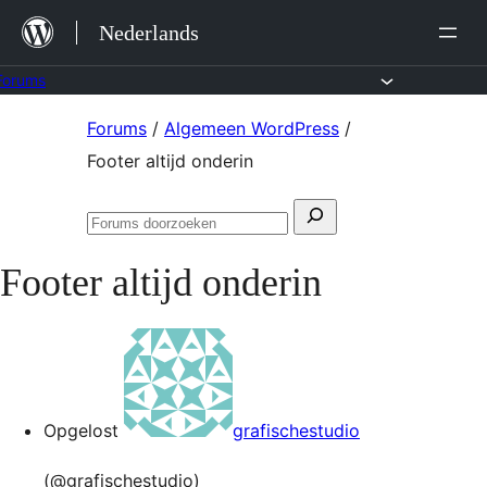
Ga
Nederlands
naar
de
Forums
inhoud
Ga
Forums
/
Algemeen WordPress
/
naar
Footer altijd onderin
de
Zoeken
inhoud
Forums
naar:
doorzoeken
Footer altijd onderin
Opgelost
grafischestudio
(@grafischestudio)