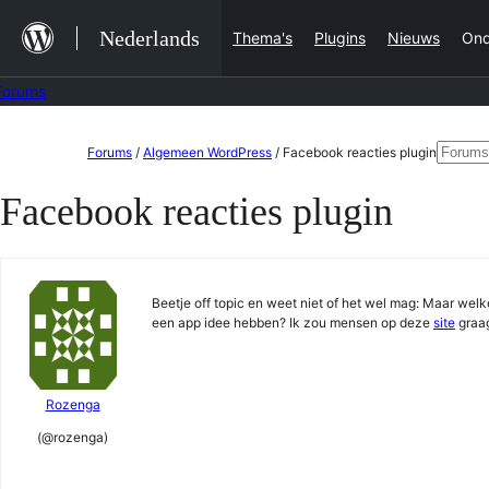
Ga
Nederlands
Thema's
Plugins
Nieuws
Ond
naar
de
Forums
inhoud
Ga
Zoeke
Forums
/
Algemeen WordPress
/
Facebook reacties plugin
naar
naar:
Facebook reacties plugin
de
inhoud
Beetje off topic en weet niet of het wel mag: Maar wel
een app idee hebben? Ik zou mensen op deze
site
graag
Rozenga
(@rozenga)