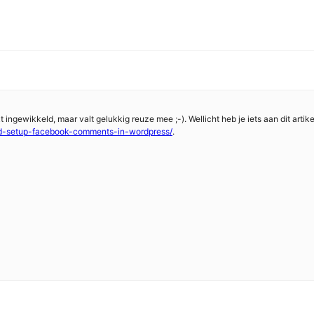
gewikkeld, maar valt gelukkig reuze mee ;-). Wellicht heb je iets aan dit artike
nd-setup-facebook-comments-in-wordpress/
.