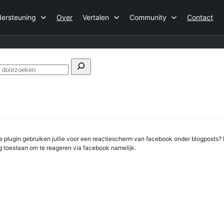
ersteuning
Over
Vertalen
Community
Contact
n
Forums
doorzoeken
ke plugin gebruiken jullie voor een reactiescherm van facebook onder blogposts
 toestaan om te reageren via facebook namelijk.