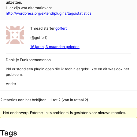
uitzetten.
Hier zijn wat alternatieven:
http://wordpress.org/extend/plugins/tags/statistics
Thread starter
goffert
(@goffert)
16 jaren, 3 maanden geleden
Dank je Funkphenomenon
Idd er stond een plugin open die ik toch niet gebruikte en dit was ook het
probleem.
André
2 reacties aan het bekijken - 1 tot 2 (van in totaal 2)
Het onderwerp ‘Externe links probleem’ is gesloten voor nieuwe reacties.
Tags