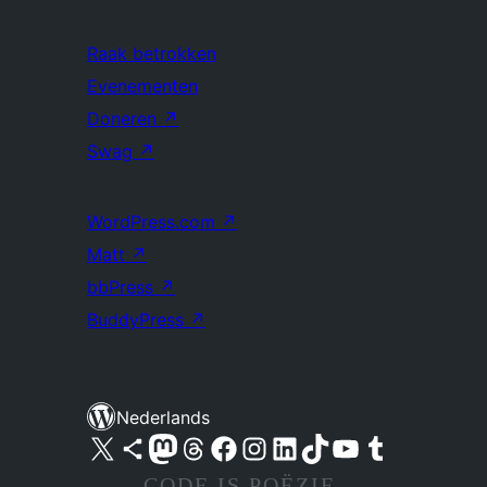
Raak betrokken
Evenementen
Doneren
↗
Swag
↗
WordPress.com
↗
Matt
↗
bbPress
↗
BuddyPress
↗
Nederlands
Bezoek ons X (voorheen Twitter) account
Bezoek ons Bluesky account
Bezoek ons Mastodon account
Bezoek ons Threads account
Onze Facebook pagina bezoeken
Bezoek ons Instagram account
Bezoek ons LinkedIn account
Bezoek ons TikTok account
Bezoek ons YouTube kanaal
Bezoek ons Tumblr account
CODE IS POËZIE.