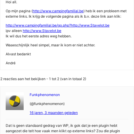
Hoi all.
Op mijn pagina (
http://www.campingfamilial.be
) heb ik een probleem met
externe links. Ik krijg de volgende pagina als ik b.v. deze link aan klik:
http://www.campingfamilial.be/go.php?http://www.Stavelot.be
ipv alleen
http://www.Stavelot.be
Ik wil dus het eerste adres weg hebben.
Waaeschijnlijk heel simpel, maar ik kom er niet achter.
Alvast bedankt
André
2 reacties aan het bekijken - 1 tot 2 (van in totaal 2)
Funkphenomenon
(@funkphenomenon)
16 jaren, 3 maanden geleden
Dat is geen standaard gedrag van WP, ik gok dat je een plugin hebt
aangezet die telt hoe vaak men klikt op externe links? Zou die plugin