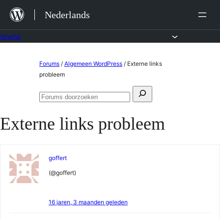
Ga
Nederlands
naar
de
Forums
inhoud
Ga
Forums
/
Algemeen WordPress
/
Externe links
naar
probleem
de
Zoeken
inhoud
Forums
naar:
doorzoeken
Externe links probleem
goffert
(@goffert)
16 jaren, 3 maanden geleden