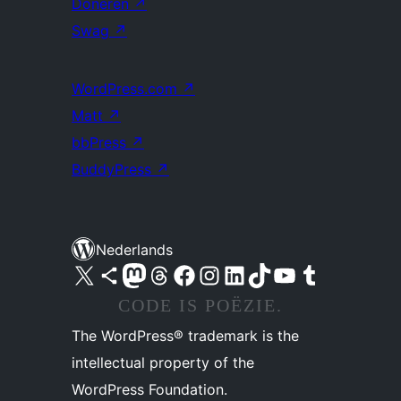
Doneren
↗
Swag
↗
WordPress.com
↗
Matt
↗
bbPress
↗
BuddyPress
↗
Nederlands
Bezoek ons X (voorheen Twitter) account
Bezoek ons Bluesky account
Bezoek ons Mastodon account
Bezoek ons Threads account
Onze Facebook pagina bezoeken
Bezoek ons Instagram account
Bezoek ons LinkedIn account
Bezoek ons TikTok account
Bezoek ons YouTube kanaal
Bezoek ons Tumblr account
CODE IS POËZIE.
The WordPress® trademark is the
intellectual property of the
WordPress Foundation.