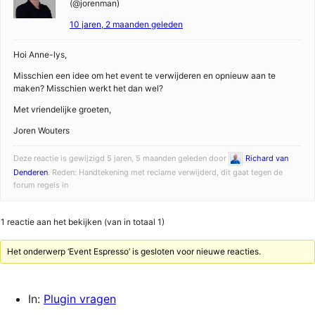
(@jorenman)
10 jaren, 2 maanden geleden
Hoi Anne-lys,
Misschien een idee om het event te verwijderen en opnieuw aan te
maken? Misschien werkt het dan wel?
Met vriendelijke groeten,
Joren Wouters
Deze reactie is gewijzigd 5 jaren, 5 maanden geleden door
Richard van
Denderen
. Reden: Handtekening met reclame verwijderd, dit gaat tegen de
forum regels in
1 reactie aan het bekijken (van in totaal 1)
Het onderwerp ‘Event Espresso’ is gesloten voor nieuwe reacties.
In:
Plugin vragen