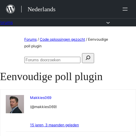
Ga
Nederlands
naar
de
Forums
inhoud
Ga
Forums
/
Code oplossingen gezocht
/
Eenvoudige
naar
poll plugin
de
Zoeken
inhoud
Forums
naar:
doorzoeken
Eenvoudige poll plugin
Makkies069
(@makkies069)
15 jaren, 3 maanden geleden