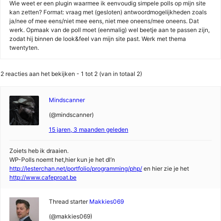
Wie weet er een plugin waarmee ik eenvoudig simpele polls op mijn site
kan zetten? Format: vraag met (gesloten) antwoordmogelijkheden zoals
ja/nee of mee eens/niet mee eens, niet mee oneens/mee oneens. Dat
werk. Opmaak van de poll moet (eenmalig) wel beetje aan te passen zijn,
zodat hij binnen de look&feel van mijn site past. Werk met thema
twentyten.
2 reacties aan het bekijken - 1 tot 2 (van in totaal 2)
Mindscanner
(@mindscanner)
15 jaren, 3 maanden geleden
Zoiets heb ik draaien.
WP-Polls noemt het,hier kun je het dl’n
http://lesterchan.net/portfolio/programming/php/
en hier zie je het
http://www.cafeproat.be
Thread starter
Makkies069
(@makkies069)