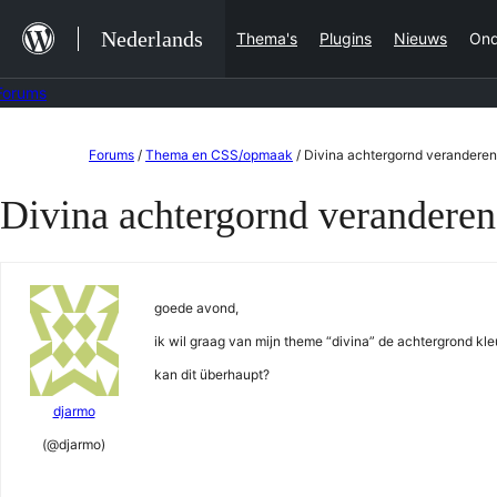
Ga
Nederlands
Thema's
Plugins
Nieuws
Ond
naar
de
Forums
inhoud
Ga
Forums
/
Thema en CSS/opmaak
/
Divina achtergornd veranderen 
naar
Divina achtergornd veranderen 
de
inhoud
goede avond,
ik wil graag van mijn theme “divina” de achtergrond kle
kan dit überhaupt?
djarmo
(@djarmo)