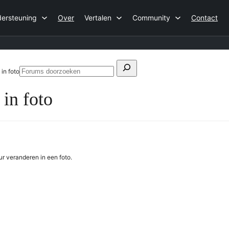
ersteuning
Over
Vertalen
Community
Contact
Zoeken
in foto
Forums
naar:
doorzoeken
in foto
ur veranderen in een foto.