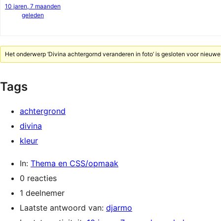
10 jaren, 7 maanden
geleden
Het onderwerp ‘Divina achtergornd veranderen in foto’ is gesloten voor nieuwe 
Tags
achtergrond
divina
kleur
In:
Thema en CSS/opmaak
0 reacties
1 deelnemer
Laatste antwoord van:
djarmo