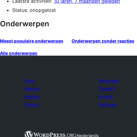
Laatste activiteit:
10 jaren, 7 maanden geleden
Status: onopgelost
Onderwerpen
Meest populaire onderwerpen
Onderwerpen zonder reacties
Alle onderwerpen
Over
Showcase
Nieuws
Thema's
Hosting
Plugins
Privacy
Patronen
Nederlands