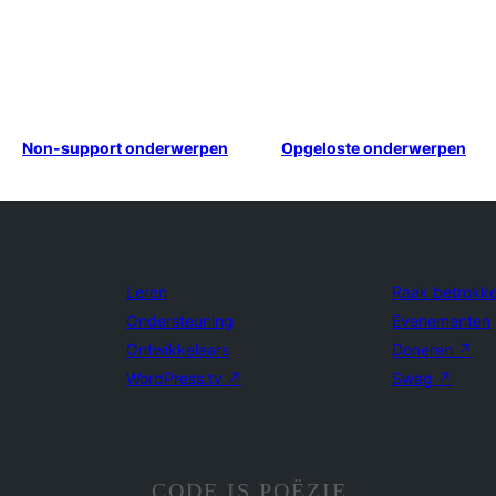
Non-support onderwerpen
Opgeloste onderwerpen
Leren
Raak betrokk
Ondersteuning
Evenementen
Ontwikkelaars
Doneren
↗
WordPress.tv
↗
Swag
↗
CODE IS POËZIE.