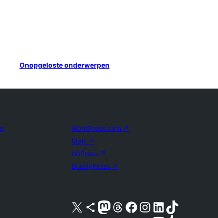
Onopgeloste onderwerpen
en
WordPress.com
↗
Matt
↗
bbPress
↗
BuddyPress
↗
Bezoek ons X (voorheen Twitter) account
Bezoek ons Bluesky account
Bezoek ons Mastodon account
Bezoek ons Threads account
Onze Facebook pagina bezoeken
Bezoek ons Instagram account
Bezoek ons LinkedIn account
Bezoek ons TikTok account