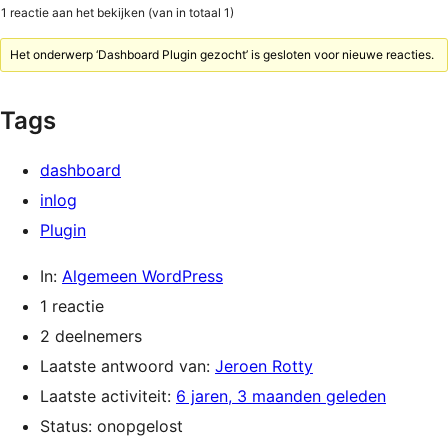
1 reactie aan het bekijken (van in totaal 1)
Het onderwerp ‘Dashboard Plugin gezocht’ is gesloten voor nieuwe reacties.
Tags
dashboard
inlog
Plugin
In:
Algemeen WordPress
1 reactie
2 deelnemers
Laatste antwoord van:
Jeroen Rotty
Laatste activiteit:
6 jaren, 3 maanden geleden
Status: onopgelost