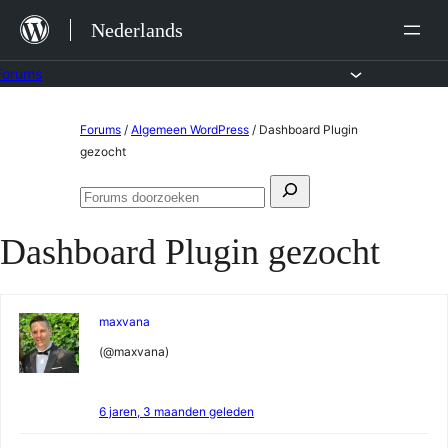
Ga
Nederlands
naar
de
Forums
inhoud
Ga
Forums
/
Algemeen WordPress
/
Dashboard Plugin
naar
gezocht
de
Zoeken
inhoud
Forums
naar:
doorzoeken
Dashboard Plugin gezocht
maxvana
(@maxvana)
6 jaren, 3 maanden geleden