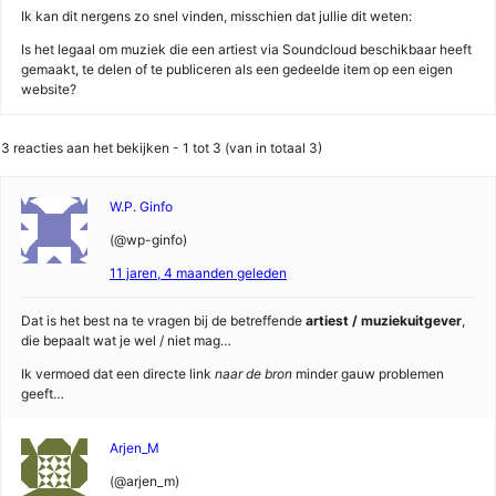
Ik kan dit nergens zo snel vinden, misschien dat jullie dit weten:
Is het legaal om muziek die een artiest via Soundcloud beschikbaar heeft
gemaakt, te delen of te publiceren als een gedeelde item op een eigen
website?
3 reacties aan het bekijken - 1 tot 3 (van in totaal 3)
W.P. Ginfo
(@wp-ginfo)
11 jaren, 4 maanden geleden
Dat is het best na te vragen bij de betreffende
artiest / muziekuitgever
,
die bepaalt wat je wel / niet mag…
Ik vermoed dat een directe link
naar de bron
minder gauw problemen
geeft…
Arjen_M
(@arjen_m)