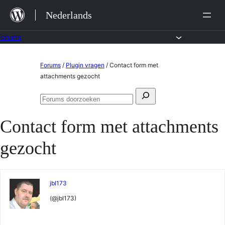
Ga
Nederlands
naar
de
Forums
inhoud
Ga
Forums
/
Plugin vragen
/
Contact form met
naar
attachments gezocht
de
Zoeken
inhoud
Forums
naar:
doorzoeken
Contact form met attachments
gezocht
jbl173
(@jbl173)