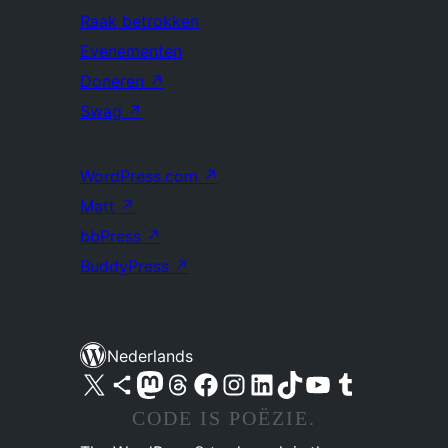
Raak betrokken
Evenementen
Doneren
↗
Swag
↗
WordPress.com
↗
Matt
↗
bbPress
↗
BuddyPress
↗
Nederlands
Bezoek ons X (voorheen Twitter) account
Bezoek ons Bluesky account
Bezoek ons Mastodon account
Bezoek ons Threads account
Onze Facebook pagina bezoeken
Bezoek ons Instagram account
Bezoek ons LinkedIn account
Bezoek ons TikTok account
Bezoek ons YouTube kanaal
Bezoek ons Tumblr account
CODE IS POËZIE.