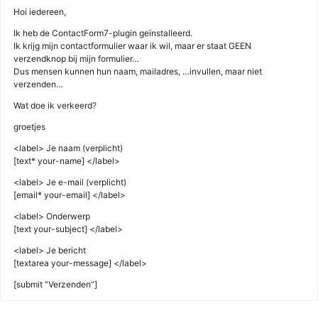
Hoi iedereen,
Ik heb de ContactForm7-plugin geïnstalleerd.
Ik krijg mijn contactformulier waar ik wil, maar er staat GEEN
verzendknop bij mijn formulier…
Dus mensen kunnen hun naam, mailadres, …invullen, maar niet
verzenden…
Wat doe ik verkeerd?
groetjes
<label> Je naam (verplicht)
[text* your-name] </label>
<label> Je e-mail (verplicht)
[email* your-email] </label>
<label> Onderwerp
[text your-subject] </label>
<label> Je bericht
[textarea your-message] </label>
[submit “Verzenden”]