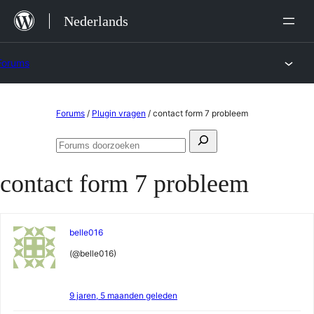
Ga
Nederlands
naar
de
Forums
inhoud
Ga
Forums
/
Plugin vragen
/
contact form 7 probleem
naar
Zoeken
de
Forums
naar:
doorzoeken
inhoud
contact form 7 probleem
belle016
(@belle016)
9 jaren, 5 maanden geleden