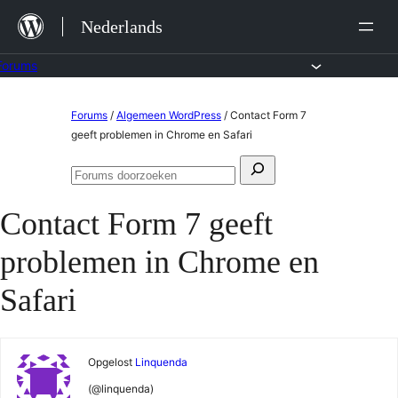
Ga
Nederlands
naar
de
Forums
inhoud
Ga
Forums
/
Algemeen WordPress
/
Contact Form 7
naar
geeft problemen in Chrome en Safari
de
Zoeken
inhoud
Forums
naar:
doorzoeken
Contact Form 7 geeft
problemen in Chrome en
Safari
Opgelost
Linquenda
(@linquenda)