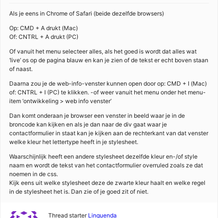
Als je eens in Chrome of Safari (beide dezelfde browsers)
Op: CMD + A drukt (Mac)
Of: CNTRL + A drukt (PC)
Of vanuit het menu selecteer alles, als het goed is wordt dat alles wat
‘live’ os op de pagina blauw en kan je zien of de tekst er echt boven staan
of naast.
Daarna zou je de web-info-venster kunnen open door op: CMD + I (Mac)
of: CNTRL + I (PC) te klikken. -of weer vanuit het menu onder het menu-
item ‘ontwikkeling > web info venster’
Dan komt onderaan je browser een venster in beeld waar je in de
broncode kan kijken en als je dan naar de div gaat waar je
contactformulier in staat kan je kijken aan de rechterkant van dat venster
welke kleur het lettertype heeft in je stylesheet.
Waarschijnlijk heeft een andere stylesheet dezelfde kleur en-/of style
naam en wordt de tekst van het contactformulier overruled zoals ze dat
noemen in de css.
Kijk eens uit welke stylesheet deze de zwarte kleur haalt en welke regel
in de stylesheet het is. Dan zie of je goed zit of niet.
Thread starter
Linquenda