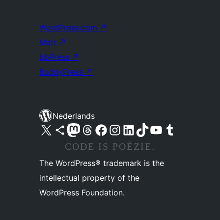
WordPress.com
↗
Matt
↗
bbPress
↗
BuddyPress
↗
Nederlands
Bezoek ons X (voorheen Twitter) account
Bezoek ons Bluesky account
Bezoek ons Mastodon account
Bezoek ons Threads account
Onze Facebook pagina bezoeken
Bezoek ons Instagram account
Bezoek ons LinkedIn account
Bezoek ons TikTok account
Bezoek ons YouTube kanaal
Bezoek ons Tumblr account
CODE IS POËZIE.
The WordPress® trademark is the
intellectual property of the
WordPress Foundation.