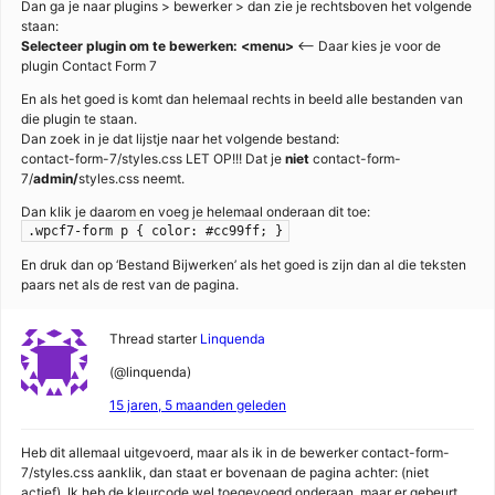
Dan ga je naar plugins > bewerker > dan zie je rechtsboven het volgende
staan:
Selecteer plugin om te bewerken: <menu>
<– Daar kies je voor de
plugin Contact Form 7
En als het goed is komt dan helemaal rechts in beeld alle bestanden van
die plugin te staan.
Dan zoek in je dat lijstje naar het volgende bestand:
contact-form-7/styles.css LET OP!!! Dat je
niet
contact-form-
7/
admin/
styles.css neemt.
Dan klik je daarom en voeg je helemaal onderaan dit toe:
.wpcf7-form p { color: #cc99ff; }
En druk dan op ‘Bestand Bijwerken’ als het goed is zijn dan al die teksten
paars net als de rest van de pagina.
Thread starter
Linquenda
(@linquenda)
15 jaren, 5 maanden geleden
Heb dit allemaal uitgevoerd, maar als ik in de bewerker contact-form-
7/styles.css aanklik, dan staat er bovenaan de pagina achter: (niet
actief). Ik heb de kleurcode wel toegevoegd onderaan, maar er gebeurt