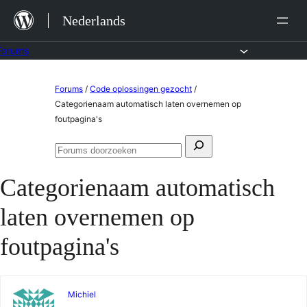
Ga
Nederlands
naar
de
Forums
inhoud
Ga
Forums
/
Code oplossingen gezocht
/
naar
Categorienaam automatisch laten overnemen op
foutpagina's
de
inhoud
Zoeken
Forums
naar:
doorzoeken
Categorienaam automatisch
laten overnemen op
foutpagina's
Michiel