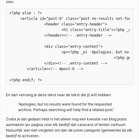
zien.
<?php else : ?>

     <article id="post-0" class="post no-results not-found">
		<header class="entry-header">

			<h1 class="entry-title"><?php _e( 'Nothing Found', 'twentyeleven' ); ?></h1>

		</header><!-- .entry-header -->

		<div class="entry-content">

			<p><?php _e( 'Apologies, but no results were found for the requested archive. Perhaps searching will help find a related post.', 'twentyeleven' ); ?></p>

						<?php get_search_form(); ?>

		</div><!-- .entry-content -->

	</article><!-- #post-0 -->

<?php endif; ?>
En dan vervang je deze tekst naar de tekst die jij wilt hebben.
‘Apologies, but no results were found for the requested
archive. Perhaps searching will help find a related post.’
Zodra je dat gedaan hebt is het alleen nog een kwestie van blog posts
aanmaken ipv pagina voor elk bedrijf dat caravans of tenten verhuurt.
Natuurlijk wel niet vergeten om dan de juiste categorie (gemeente) bij elk
bedrijf te activeren.