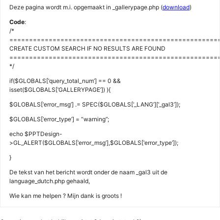
Deze pagina wordt m.i. opgemaakt in _gallerypage.php (
download
)
Code
:
/*
=====================================================
CREATE CUSTOM SEARCH IF NO RESULTS ARE FOUND
=====================================================
*/
if($GLOBALS[‘query_total_num’] == 0 &&
isset($GLOBALS[‘GALLERYPAGE’]) ){
$GLOBALS[‘error_msg’] .= SPEC($GLOBALS[‘_LANG’][‘_gal3’]);
$GLOBALS[‘error_type’] = “warning”;
echo $PPTDesign-
>GL_ALERT($GLOBALS[‘error_msg’],$GLOBALS[‘error_type’]);
}
De tekst van het bericht wordt onder de naam _gal3 uit de
language_dutch.php gehaald,
Wie kan me helpen ? Mijn dank is groots !