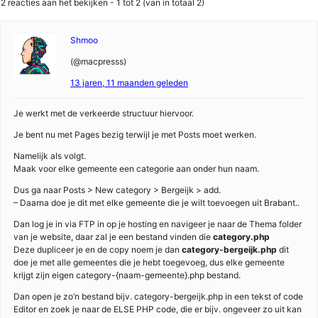
2 reacties aan het bekijken - 1 tot 2 (van in totaal 2)
Shmoo
(@macpresss)
13 jaren, 11 maanden geleden
Je werkt met de verkeerde structuur hiervoor.
Je bent nu met Pages bezig terwijl je met Posts moet werken.
Namelijk als volgt.
Maak voor elke gemeente een categorie aan onder hun naam.
Dus ga naar Posts > New category > Bergeijk > add.
– Daarna doe je dit met elke gemeente die je wilt toevoegen uit Brabant..
Dan log je in via FTP in op je hosting en navigeer je naar de Thema folder
van je website, daar zal je een bestand vinden die
category.php
Deze dupliceer je en de copy noem je dan
category-bergeijk.php
dit
doe je met alle gemeentes die je hebt toegevoeg, dus elke gemeente
krijgt zijn eigen category-{naam-gemeente}.php bestand.
Dan open je zo’n bestand bijv. category-bergeijk.php in een tekst of code
Editor en zoek je naar de ELSE PHP code, die er bijv. ongeveer zo uit kan