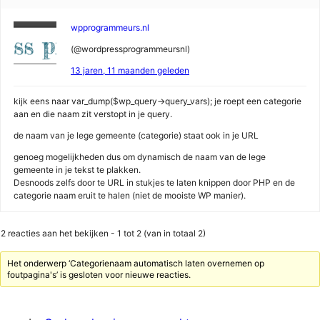
wpprogrammeurs.nl
(@wordpressprogrammeursnl)
13 jaren, 11 maanden geleden
kijk eens naar var_dump($wp_query->query_vars); je roept een categorie
aan en die naam zit verstopt in je query.
de naam van je lege gemeente (categorie) staat ook in je URL
genoeg mogelijkheden dus om dynamisch de naam van de lege
gemeente in je tekst te plakken.
Desnoods zelfs door te URL in stukjes te laten knippen door PHP en de
categorie naam eruit te halen (niet de mooiste WP manier).
2 reacties aan het bekijken - 1 tot 2 (van in totaal 2)
Het onderwerp ‘Categorienaam automatisch laten overnemen op
foutpagina's’ is gesloten voor nieuwe reacties.