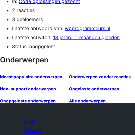
In:
Code oplossingen gezocht
2 reacties
3 deelnemers
Laatste antwoord van:
wpprogrammeurs.nl
Laatste activiteit:
13 jaren, 11 maanden geleden
Status: onopgelost
Onderwerpen
Meest populaire onderwerpen
Onderwerpen zonder reacties
Non-support onderwerpen
Opgeloste onderwerpen
Onopgeloste onderwerpen
Alle onderwerpen
Over
Nieuws