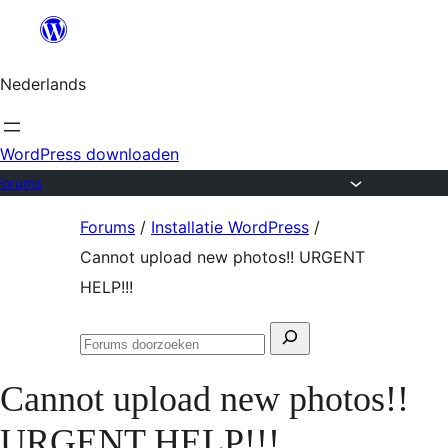
Ga
naar
Nederlands
de
inhoud
WordPress downloaden
Forums
Ga
Forums
/
Installatie WordPress
/
naar
Cannot upload new photos!! URGENT
de
HELP!!!
inhoud
Zoeken
Forums
naar:
doorzoeken
Cannot upload new photos!!
URGENT HELP!!!