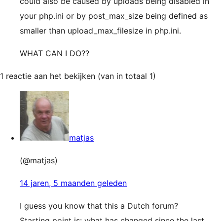
could also be caused by uploads being disabled in
your php.ini or by post_max_size being defined as
smaller than upload_max_filesize in php.ini.
WHAT CAN I DO??
1 reactie aan het bekijken (van in totaal 1)
matjas
(@matjas)
14 jaren, 5 maanden geleden
I guess you know that this a Dutch forum?
Starting point is: what has changed since the last