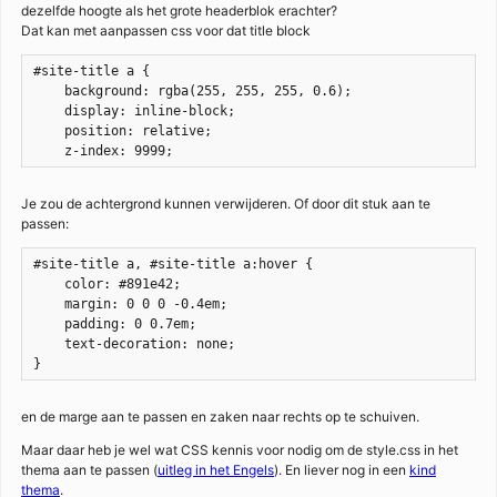
dezelfde hoogte als het grote headerblok erachter?
Dat kan met aanpassen css voor dat title block
#site-title a {

    background: rgba(255, 255, 255, 0.6);

    display: inline-block;

    position: relative;

    z-index: 9999;
Je zou de achtergrond kunnen verwijderen. Of door dit stuk aan te
passen:
#site-title a, #site-title a:hover {

    color: #891e42;

    margin: 0 0 0 -0.4em;

    padding: 0 0.7em;

    text-decoration: none;

}
en de marge aan te passen en zaken naar rechts op te schuiven.
Maar daar heb je wel wat CSS kennis voor nodig om de style.css in het
thema aan te passen (
uitleg in het Engels
). En liever nog in een
kind
thema
.