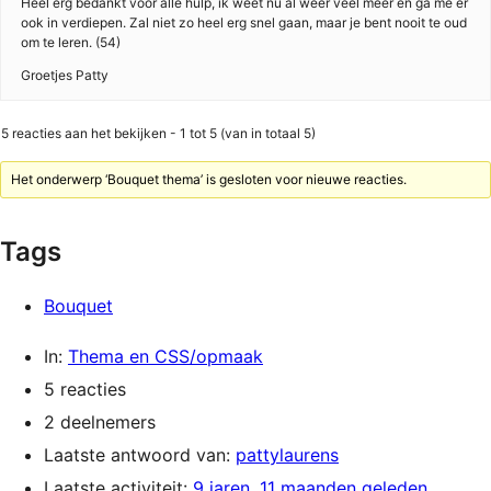
Heel erg bedankt voor alle hulp, ik weet nu al weer veel meer en ga me er
ook in verdiepen. Zal niet zo heel erg snel gaan, maar je bent nooit te oud
om te leren. (54)
Groetjes Patty
5 reacties aan het bekijken - 1 tot 5 (van in totaal 5)
Het onderwerp ‘Bouquet thema’ is gesloten voor nieuwe reacties.
Tags
Bouquet
In:
Thema en CSS/opmaak
5 reacties
2 deelnemers
Laatste antwoord van:
pattylaurens
Laatste activiteit:
9 jaren, 11 maanden geleden