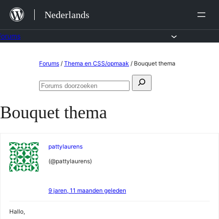
Ga
Nederlands
naar
de
Forums
inhoud
Ga
Forums
/
Thema en CSS/opmaak
/
Bouquet thema
naar
Zoeken
de
Forums
naar:
doorzoeken
inhoud
Bouquet thema
pattylaurens
(@pattylaurens)
9 jaren, 11 maanden geleden
Hallo,