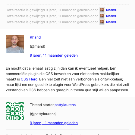
Deze reactie is gewijzigd 9 jaren, 11 maanden geleden door
Rhand
.
Deze reactie is gewijzigd 9 jaren, 11 maanden geleden door
Rhand
.
Deze reactie is gewijzigd 9 jaren, 11 maanden geleden door
Rhand
.
Rhand
(@rhand)
9 jaren, 11 maanden geleden
En mocht dat allemaal lastig zijn dan kan ik eventueel helpen. Een
commerciële plugin die CSS bewerken voor niet coders makkelijker
maakt is
CSS Hero
. Ben hier zelf niet aan verbonden als ontwikkelaar,
maar lijkt me een geschikte plugin voor WordPress gebruikers die niet zelf
verstand van CSS hebben en graag hun thema qua stijl willen aanpassen.
Thread starter
pattylaurens
(@pattylaurens)
9 jaren, 11 maanden geleden