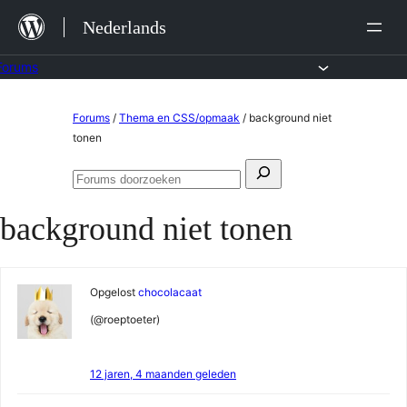
Ga
Nederlands
naar
de
Forums
inhoud
Ga
Forums
/
Thema en CSS/opmaak
/
background niet
naar
tonen
de
Zoeken
inhoud
Forums
naar:
doorzoeken
background niet tonen
Opgelost
chocolacaat
(@roeptoeter)
12 jaren, 4 maanden geleden