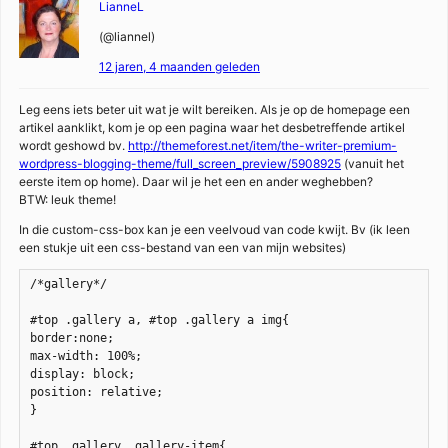
LianneL
(@liannel)
12 jaren, 4 maanden geleden
Leg eens iets beter uit wat je wilt bereiken. Als je op de homepage een
artikel aanklikt, kom je op een pagina waar het desbetreffende artikel
wordt geshowd bv.
http://themeforest.net/item/the-writer-premium-
wordpress-blogging-theme/full_screen_preview/5908925
(vanuit het
eerste item op home). Daar wil je het een en ander weghebben?
BTW: leuk theme!
In die custom-css-box kan je een veelvoud van code kwijt. Bv (ik leen
een stukje uit een css-bestand van een van mijn websites)
/*gallery*/

#top .gallery a, #top .gallery a img{

border:none;

max-width: 100%;

display: block;

position: relative;

}

#top .gallery .gallery-item{
