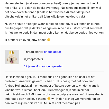
Het eerste item (wat een bookcover heet) brengt je naar een artikel. In
het artikel zie je dan de bookcover terug. Nu is het dus mogelijk om wel
het bookcover te tonen (zoals in het voorbeeld) maar dat je het
uitschakelt in het artikel zelf (dan krijg je een gekleurd vak)
Nu zijn er dus artikeltjes waar ik niet de bookcover wil tonen en ik heb
dus begrepen dat je dat kan aangeven in de css custom box alleen weet
ik niet welke code ik dan moet gebruiken omdat beide codes niet werken.
Ik probeer zo even jouw codes
Thread starter
chocolacaat
(@roeptoeter)
12 jaren, 4 maanden geleden
Het is inmiddels gelukt. Ik moet dus { en } gebruiken en daar zat het
probleem. Weer wat geleerd. Ik ben nu dus bezig met het boek van
Andree Hollander, zijn er nog meer of betere boeken te vinden want ik
vind het wel allemaal heel leuk. Heb vroeger mijn site in elkaar
geknutseld met HTML4 en nu dus met wordpress maar zo’n theme (het is
inderdaad een heel leuk theme
wil ik dan alsnog wel veranderen en
dan komt mijn kennis van HTML niet echt meer van pas.