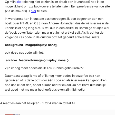
Op mijn
site
(die nog niet te zien is, er draait een launchpad) heb ik de
mogelijkheid om zg. bookcovers te laten zien. Een proefversie van de site
(via de makers) is
hier
te zien.
In wordpress kan ik custom css toevoegen. Ik ben begonnen aan een
boek over HTML en CSS (van Andree Hollander) dus de wil is er maar de
kennis is er nog lang niet. Ik wil dus in een artikel bij sommige stukjes wel
de ‘book cover’ laten zien maar niet in het artikel zelf. Als ik echter de
volgende css code in de custom box zet gebeurt er helemaal niets.
background-image{display: none;}
ook deze css code wil niet:
.archive .featured-image { display: none; }
Zijn er nog meer codes die ik zou kunnen gebruiken???
Daarnaast vraag ik me af of ik nog meer codes in dezelfde box kan
gebruiken of is deze box voor één code en als ik er meer kan gebruiken
hoe doe ik dat dan, onder elkaar, achter elkaar. Ja het komt uiteindelijk
wel goed met me maar het heeft dus even zijn tijd nodig.
4 reacties aan het bekijken - 1 tot 4 (van in totaal 4)