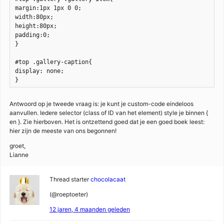
margin:1px 1px 0 0;

width:80px;

height:80px;

padding:0;

}

#top .gallery-caption{

display: none;

}
Antwoord op je tweede vraag is: je kunt je custom-code eindeloos
aanvullen. Iedere selector (class of ID van het element) style je binnen {
en }. Zie hierboven. Het is ontzettend goed dat je een goed boek leest:
hier zijn de meeste van ons begonnen!
groet,
Lianne
Thread starter
chocolacaat
(@roeptoeter)
12 jaren, 4 maanden geleden