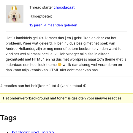
Thread starter
chocolacaat
(@roeptoeter)
12 jaren, 4 maanden geleden
Het is inmiddels gelukt. Ik moet dus { en } gebruiken en daar zat het
probleem. Weer wat geleerd. Ik ben nu dus bezig met het boek van
Andree Hollander, zijn er nog meer of betere boeken te vinden want ik
vind het wel allemaal heel leuk. Heb vroeger mijn site in elkaar
geknutseld met HTML4 en nu dus met wordpress maar zo’n theme (het is
inderdaad een heel leuk theme
wil ik dan alsnog wel veranderen en
dan komt mijn kennis van HTML niet echt meer van pas.
4 reacties aan het bekijken - 1 tot 4 (van in totaal 4)
Het onderwerp ‘background niet tonen’ is gesloten voor nieuwe reacties.
Tags
background image