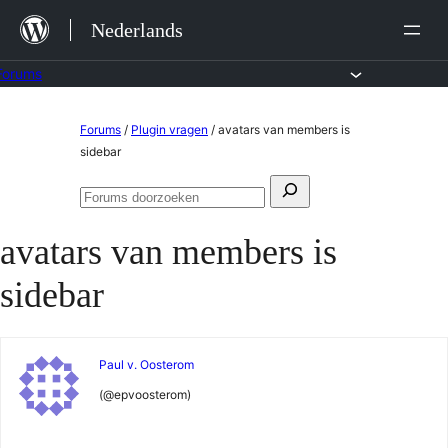
Ga
Nederlands
naar
de
Forums
inhoud
Ga
Forums
/
Plugin vragen
/
avatars van members is
naar
sidebar
de
Zoeken
inhoud
Forums
naar:
doorzoeken
avatars van members is
sidebar
Paul v. Oosterom
(@epvoosterom)