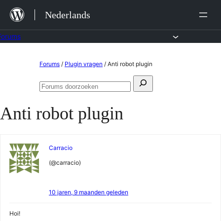
Ga
Nederlands
naar
de
Forums
inhoud
Ga
Forums
/
Plugin vragen
/
Anti robot plugin
naar
Zoeken
de
Forums
naar:
doorzoeken
inhoud
Anti robot plugin
Carracio
(@carracio)
10 jaren, 9 maanden geleden
Hoi!