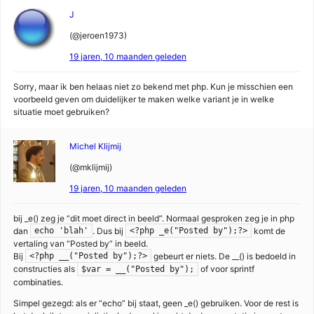
J
(@jeroen1973)
19 jaren, 10 maanden geleden
Sorry, maar ik ben helaas niet zo bekend met php. Kun je misschien een
voorbeeld geven om duidelijker te maken welke variant je in welke
situatie moet gebruiken?
Michel Klijmij
(@mklijmij)
19 jaren, 10 maanden geleden
bij _e() zeg je “dit moet direct in beeld”. Normaal gesproken zeg je in php
dan
. Dus bij
komt de
echo 'blah'
<?php _e("Posted by");?>
vertaling van “Posted by” in beeld.
Bij
gebeurt er niets. De __() is bedoeld in
<?php __("Posted by");?>
constructies als
of voor sprintf
$var = __("Posted by");
combinaties.
Simpel gezegd: als er “echo” bij staat, geen _e() gebruiken. Voor de rest is