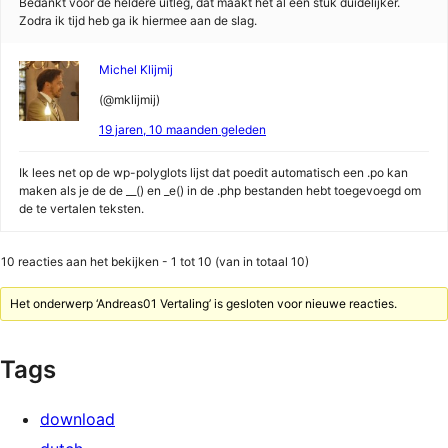
Bedankt voor de heldere uitleg, dat maakt het al een stuk duidelijker.
Zodra ik tijd heb ga ik hiermee aan de slag.
Michel Klijmij
(@mklijmij)
19 jaren, 10 maanden geleden
Ik lees net op de wp-polyglots lijst dat poedit automatisch een .po kan
maken als je de de __() en _e() in de .php bestanden hebt toegevoegd om
de te vertalen teksten.
10 reacties aan het bekijken - 1 tot 10 (van in totaal 10)
Het onderwerp ‘Andreas01 Vertaling’ is gesloten voor nieuwe reacties.
Tags
download