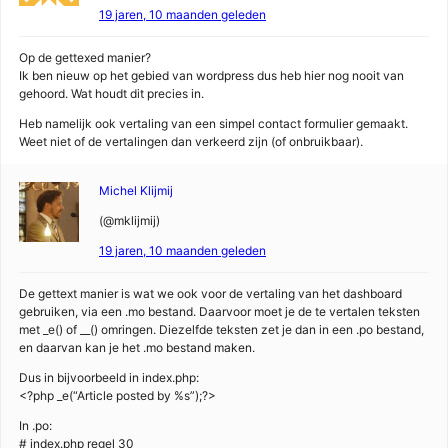
19 jaren, 10 maanden geleden
Op de gettexed manier?
Ik ben nieuw op het gebied van wordpress dus heb hier nog nooit van
gehoord. Wat houdt dit precies in.
Heb namelijk ook vertaling van een simpel contact formulier gemaakt.
Weet niet of de vertalingen dan verkeerd zijn (of onbruikbaar).
Michel Klijmij
(@mklijmij)
19 jaren, 10 maanden geleden
De gettext manier is wat we ook voor de vertaling van het dashboard
gebruiken, via een .mo bestand. Daarvoor moet je de te vertalen teksten
met _e() of __() omringen. Diezelfde teksten zet je dan in een .po bestand,
en daarvan kan je het .mo bestand maken.
Dus in bijvoorbeeld in index.php:
<?php _e(“Article posted by %s”);?>
In .po:
# index.php regel 30