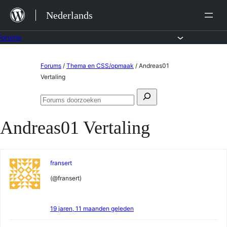
Ga
Nederlands
naar
de
Forums
inhoud
Ga
Forums
/
Thema en CSS/opmaak
/
Andreas01
naar
Vertaling
de
Zoeken
inhoud
Forums
naar:
doorzoeken
Andreas01 Vertaling
fransert
(@fransert)
19 jaren, 11 maanden geleden