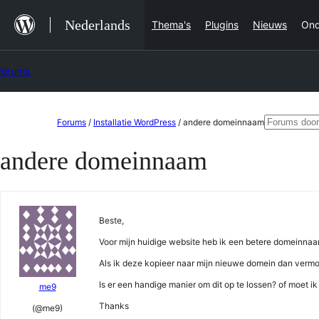
Ga
Nederlands
Thema's
Plugins
Nieuws
Ond
naar
de
Forums
inhoud
Ga
Zoeken
Forums
/
Installatie WordPress
/
andere domeinnaam
naar
naar:
andere domeinnaam
de
inhoud
Beste,
Voor mijn huidige website heb ik een betere domeinna
Als ik deze kopieer naar mijn nieuwe domein dan vermoed
Is er een handige manier om dit op te lossen? of moet i
me9
Thanks
(@me9)