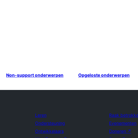
Non-support onderwerpen
Opgeloste onderwerpen
Leren
Raak betrokk
Ondersteuning
Evenementen
Ontwikkelaars
Doneren
↗