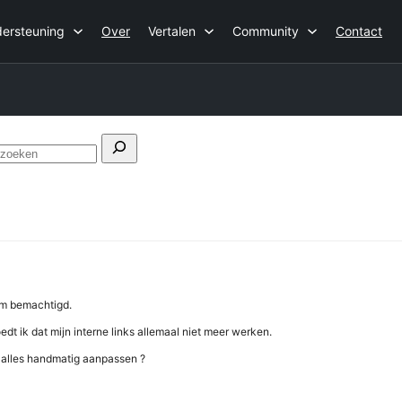
ersteuning
Over
Vertalen
Community
Contact
Forums
doorzoeken
am bemachtigd.
t ik dat mijn interne links allemaal niet meer werken.
k alles handmatig aanpassen ?