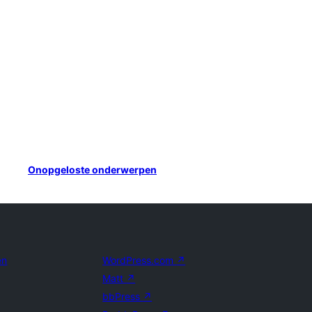
Onopgeloste onderwerpen
en
WordPress.com
↗
Matt
↗
bbPress
↗