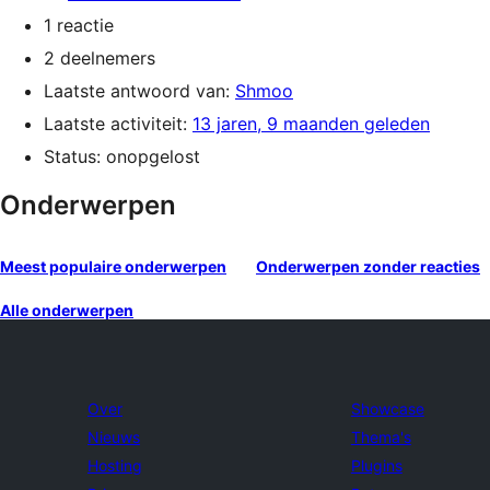
1 reactie
2 deelnemers
Laatste antwoord van:
Shmoo
Laatste activiteit:
13 jaren, 9 maanden geleden
Status: onopgelost
Onderwerpen
Meest populaire onderwerpen
Onderwerpen zonder reacties
Alle onderwerpen
Over
Showcase
Nieuws
Thema's
Hosting
Plugins