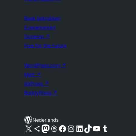
Raak betrokken
Evenementen
Doneren
↗
Five for the Future
WordPress.com
↗
Matt
↗
bbPress
↗
BuddyPress
↗
Nederlands
Bezoek ons X (voorheen Twitter) account
Bezoek ons Bluesky account
Bezoek ons Mastodon account
Bezoek ons Threads account
Onze Facebook pagina bezoeken
Bezoek ons Instagram account
Bezoek ons LinkedIn account
Bezoek ons TikTok account
Bezoek ons YouTube kanaal
Bezoek ons Tumblr account