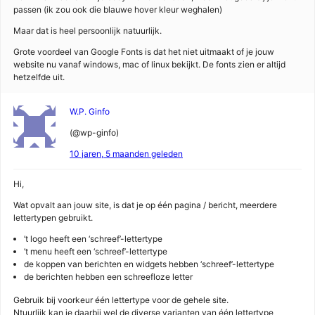
passen (ik zou ook die blauwe hover kleur weghalen)
Maar dat is heel persoonlijk natuurlijk.
Grote voordeel van Google Fonts is dat het niet uitmaakt of je jouw
website nu vanaf windows, mac of linux bekijkt. De fonts zien er altijd
hetzelfde uit.
W.P. Ginfo
(@wp-ginfo)
10 jaren, 5 maanden geleden
Hi,
Wat opvalt aan jouw site, is dat je op één pagina / bericht, meerdere
lettertypen gebruikt.
’t logo heeft een ‘schreef’-lettertype
’t menu heeft een ‘schreef’-lettertype
de koppen van berichten en widgets hebben ‘schreef’-lettertype
de berichten hebben een schreefloze letter
Gebruik bij voorkeur één lettertype voor de gehele site.
Ntuurlijk kan je daarbij wel de diverse varianten van één lettertype