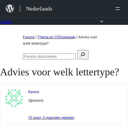
Ga
Nederlands
naar
de
Forums
inhoud
Ga
Forums
/
Thema en CSS/opmaak
/
Advies voor
naar
welk lettertype?
de
Zoeken
inhoud
Forums
naar:
doorzoeken
Advies voor welk lettertype?
Raminl
(@raminl)
10 jaren, 5 maanden geleden