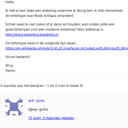
Hallo,
Ik heb al een tijdje een webshop waarmee ik bezig ben, ik heb momenteel
de lettertype naar Book Antiqua veranderd.
Echter weet ik niet zeker of ik deze wil houden; wat vinden jullie een
goed lettertype voor een moderne webshop? Mijn webshop is
http://www.experiencegadgets.nl
De lettertype moet in de volgende lijst staan:
https://en.wikipedia.org/wiki/List_of_typefaces_included_with_Microsoft_Wi
Alvast bedankt!
Mvg,
Ramin
4 reacties aan het bekijken - 1 tot 4 (van in totaal 4)
W.P. Ginfo
(@wp-ginfo)
10 jaren, 5 maanden geleden