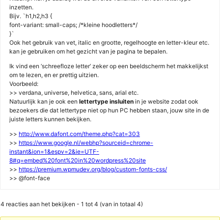
inzetten.
Bijv. `h1,h2,h3 {
font-variant: small-caps; /*kleine hoodletters*/
}`
Ook het gebruik van vet, italic en grootte, regelhoogte en letter-kleur etc.
kan je gebruiken om het gezicht van je pagina te bepalen.
Ik vind een ‘schreefloze letter’ zeker op een beeldscherm het makkelijkst
om te lezen, en er prettig uitzien.
Voorbeeld:
>> verdana, universe, helvetica, sans, arial etc.
Natuurlijk kan je ook een
lettertype insluiten
in je website zodat ook
bezoekers die dat lettertype niet op hun PC hebben staan, jouw site in de
juiste letters kunnen bekijken.
>>
http://www.dafont.com/theme.php?cat=303
>>
https://www.google.nl/webhp?sourceid=chrome-
instant&ion=1&espv=2&ie=UTF-
8#q=embed%20font%20in%20wordpress%20site
>>
https://premium.wpmudev.org/blog/custom-fonts-css/
>> @font-face
4 reacties aan het bekijken - 1 tot 4 (van in totaal 4)