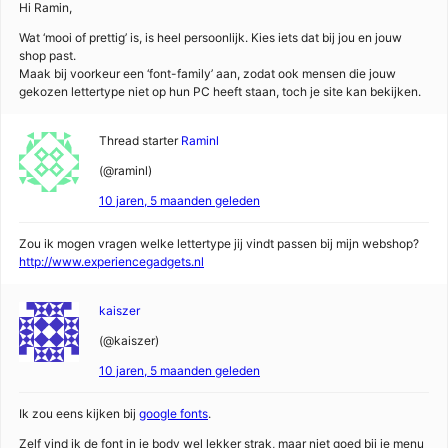
Hi Ramin,
Wat ‘mooi of prettig’ is, is heel persoonlijk. Kies iets dat bij jou en jouw
shop past.
Maak bij voorkeur een ‘font-family’ aan, zodat ook mensen die jouw
gekozen lettertype niet op hun PC heeft staan, toch je site kan bekijken.
Thread starter
Raminl
(@raminl)
10 jaren, 5 maanden geleden
Zou ik mogen vragen welke lettertype jij vindt passen bij mijn webshop?
http://www.experiencegadgets.nl
kaiszer
(@kaiszer)
10 jaren, 5 maanden geleden
Ik zou eens kijken bij
google fonts
.
Zelf vind ik de font in je body wel lekker strak, maar niet goed bij je menu