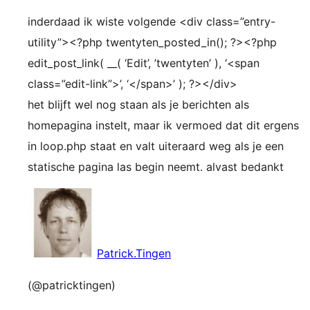
inderdaad ik wiste volgende <div class=”entry-
utility”><?php twentyten_posted_in(); ?><?php
edit_post_link( __( ‘Edit’, ’twentyten’ ), ‘<span
class=”edit-link”>’, ‘</span>’ ); ?></div>
het blijft wel nog staan als je berichten als
homepagina instelt, maar ik vermoed dat dit ergens
in loop.php staat en valt uiteraard weg als je een
statische pagina las begin neemt. alvast bedankt
Patrick.Tingen
(@patricktingen)