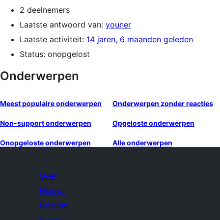
2 deelnemers
Laatste antwoord van:
youner
Laatste activiteit:
14 jaren, 6 maanden geleden
Status: onopgelost
Onderwerpen
Meest populaire onderwerpen
Onderwerpen zonder reacties
Non-support onderwerpen
Opgeloste onderwerpen
Onopgeloste onderwerpen
Alle onderwerpen
Over
Nieuws
Hosting