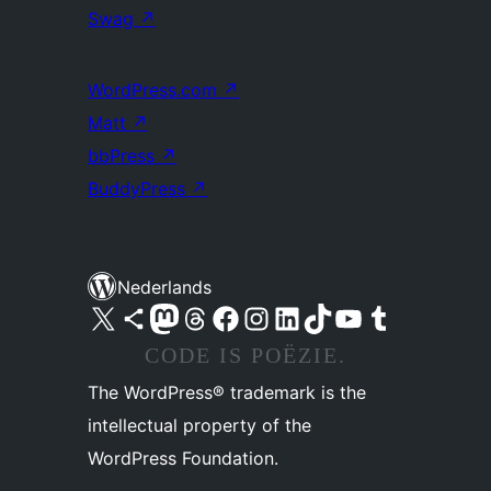
Swag
↗
WordPress.com
↗
Matt
↗
bbPress
↗
BuddyPress
↗
Nederlands
Bezoek ons X (voorheen Twitter) account
Bezoek ons Bluesky account
Bezoek ons Mastodon account
Bezoek ons Threads account
Onze Facebook pagina bezoeken
Bezoek ons Instagram account
Bezoek ons LinkedIn account
Bezoek ons TikTok account
Bezoek ons YouTube kanaal
Bezoek ons Tumblr account
CODE IS POËZIE.
The WordPress® trademark is the
intellectual property of the
WordPress Foundation.