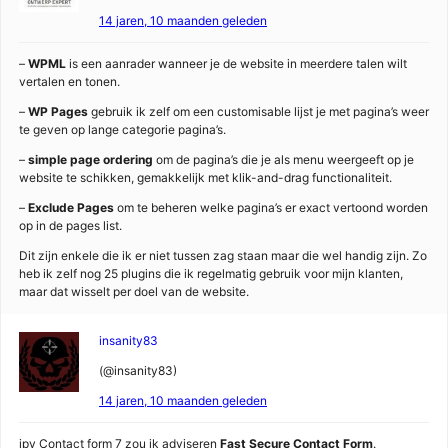
14 jaren, 10 maanden geleden
–
WPML
is een aanrader wanneer je de website in meerdere talen wilt
vertalen en tonen.
–
WP Pages
gebruik ik zelf om een customisable lijst je met pagina’s weer
te geven op lange categorie pagina’s.
–
simple page ordering
om de pagina’s die je als menu weergeeft op je
website te schikken, gemakkelijk met klik-and-drag functionaliteit.
–
Exclude Pages
om te beheren welke pagina’s er exact vertoond worden
op in de pages list.
Dit zijn enkele die ik er niet tussen zag staan maar die wel handig zijn. Zo
heb ik zelf nog 25 plugins die ik regelmatig gebruik voor mijn klanten,
maar dat wisselt per doel van de website.
insanity83
(@insanity83)
14 jaren, 10 maanden geleden
ipv Contact form 7 zou ik adviseren
Fast Secure Contact Form
.