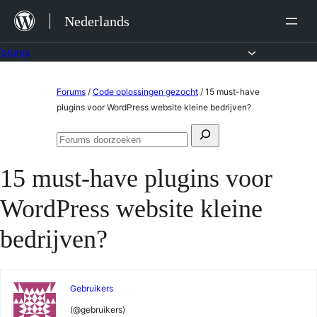
Ga
Nederlands
naar
de
Forums
inhoud
Ga
Forums
/
Code oplossingen gezocht
/
15 must-have
naar
plugins voor WordPress website kleine bedrijven?
de
Zoeken
inhoud
Forums
naar:
doorzoeken
15 must-have plugins voor
WordPress website kleine
bedrijven?
Gebruikers
(@gebruikers)